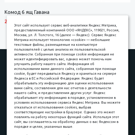
Комод 6 ящ Гавана
27690 р.
Этот сайт использует сервис веб-аналитики Яндекс Метрика,
предоставляемый компанией ООО «ЯНДЕКС», 119021, Россия,
Москва, ул. Л. Толстого, 16 (далее — Яндекс). Сервис Яндекс
Метрика использует технологию «cookie» — небольшие
текстовые файлы, размещаемые на компьютере
пользователей с целью анализа их пользовательской
активности. Собранная при помощи cookie информация не
Наши работы
Оплата
может идентифицировать вас, однако может помочь нам
улучшить работу нашего сайта. Информация об
Доставка и сборка
Гарантии
использовании вами данного сайта, собранная при помощи
cookie, будет передаваться Яндексу и храниться на сервере
Карьера в компании
Контакты
Яндекса в ЕС и Российской Федерации. Яндекс будет
обрабатывать эту информацию для оценки использования
вами сайта, составления для нас отчетов о деятельности
Принимаем к оплате
нашего сайта, и предоставления других услуг. Яндекс
обрабатывает эту информацию в порядке, установленном в
условиях использования сервиса Яндекс Метрика. Вы можете
отказаться от использования cookies, выбрав
соответствующие настройки в браузере. Однако это может
повлиять на работу некоторых функций сайта. Используя этот
Наличные
сайт, вы соглашаетесь на обработку данных о вас Яндексом в
порядке и целях, указанных выше.