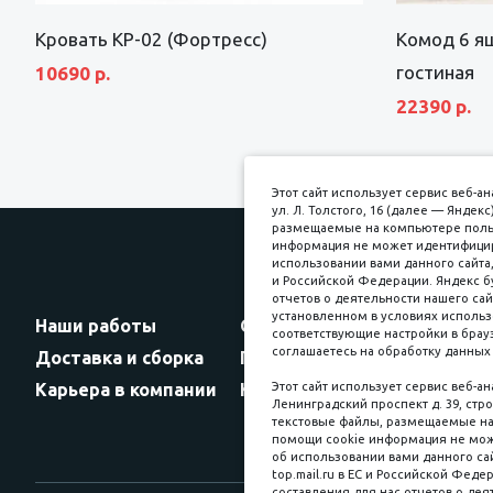
Кровать КР-02 (Фортресс)
Комод 6 я
гостиная
10690 р.
22390 р.
Этот сайт использует сервис веб-
ул. Л. Толстого, 16 (далее — Янде
размещаемые на компьютере пользо
информация не может идентифициро
использовании вами данного сайта,
и Российской Федерации. Яндекс б
Прин
отчетов о деятельности нашего сай
установленном в условиях использ
Наши работы
Оплата
соответствующие настройки в брауз
соглашаетесь на обработку данных 
Доставка и сборка
Гарантии
Карьера в компании
Контакты
Этот сайт использует сервис веб-а
Ленинградский проспект д. 39, стро
текстовые файлы, размещаемые на 
помощи cookie информация не мож
об использовании вами данного сай
top.mail.ru в ЕС и Российской Феде
составления для нас отчетов о деят