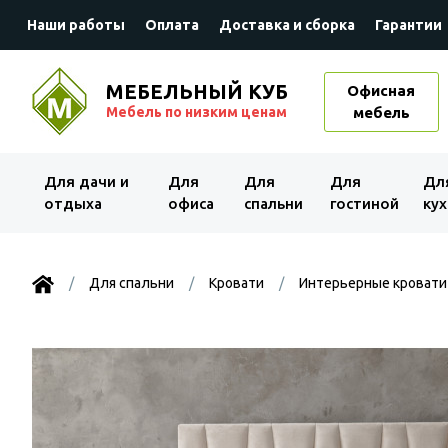
Наши работы
Оплата
Доставка и сборка
Гарантии
МЕБЕЛЬНЫЙ КУБ
Офисная
Мебель по низким ценам
мебель
Для дачи и
Для
Для
Для
Дл
отдыха
офиса
спальни
гостиной
кух
Для спальни
Кровати
Интерьерные кровати