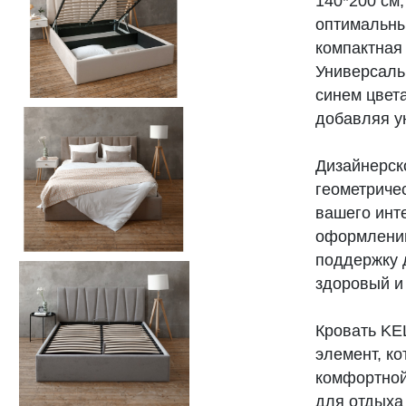
140*200 см,
оптимальны
компактная
Универсаль
синем цвет
добавляя ую
Дизайнерск
геометриче
вашего инт
оформлению
поддержку 
здоровый и 
Кровать KE
элемент, к
комфортной
для отдыха