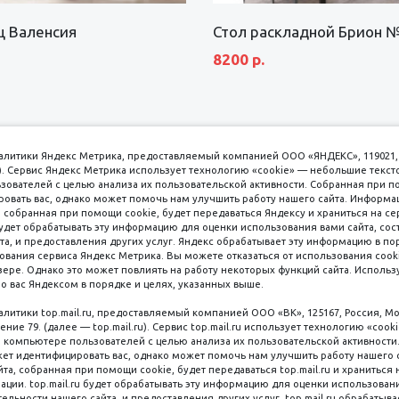
щ Валенсия
Стол раскладной Брион 
8200 р.
аналитики Яндекс Метрика, предоставляемый компанией ООО «ЯНДЕКС», 119021, 
кс). Сервис Яндекс Метрика использует технологию «cookie» — небольшие текс
вателей с целью анализа их пользовательской активности. Собранная при п
вать вас, однако может помочь нам улучшить работу нашего сайта. Информа
 собранная при помощи cookie, будет передаваться Яндексу и храниться на се
удет обрабатывать эту информацию для оценки использования вами сайта, сос
имаем к оплате
пл. 
та, и предоставления других услуг. Яндекс обрабатывает эту информацию в по
ования сервиса Яндекс Метрика. Вы можете отказаться от использования cooki
8 
ере. Однако это может повлиять на работу некоторых функций сайта. Используя
о вас Яндексом в порядке и целях, указанных выше.
8 
8 
налитики top.mail.ru, предоставляемый компанией ООО «ВК», 125167, Россия, Мо
Наличные
ение 79. (далее — top.mail.ru). Сервис top.mail.ru использует технологию «coo
компьютере пользователей с целью анализа их пользовательской активности
ет идентифицировать вас, однако может помочь нам улучшить работу нашего 
та, собранная при помощи cookie, будет передаваться top.mail.ru и храниться 
рации. top.mail.ru будет обрабатывать эту информацию для оценки использован
ельности нашего сайта, и предоставления других услуг. top.mail.ru обрабатыва