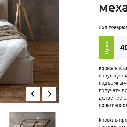
меха
Код товара: 
Цена
4
Кровать KE
и функцион
подъемным 
получать до
делает её о
практичност
Кровать пр