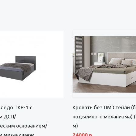
ледо ТКР-1 с
Кровать без ПМ Стенли (
м ДСП/
подъемного механизма) (
еским основанием/
м)
м механизмом
24000 р.