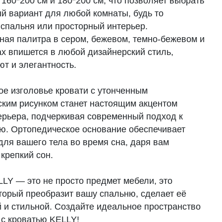
 160*200 см и 180*200 см, что позволяет выбрать
й вариант для любой комнаты, будь то
 спальня или просторный интерьер.
ная палитра в сером, бежевом, темно-бежевом и
ах впишется в любой дизайнерский стиль,
т и элегантность.
ое изголовье кровати с утонченным
ским рисунком станет настоящим акцентом
ерьера, подчеркивая современный подход к
. Ортопедическое основание обеспечивает
для вашего тела во время сна, даря вам
крепкий сон.
LLY — это не просто предмет мебели, это
оторый преобразит вашу спальню, сделает её
 и стильной. Создайте идеальное пространство
 с кроватью KELLY!