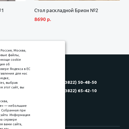
№1
Стол раскладной Брион №2
8690 р.
Россия, Москва,
товые файлы,
омощи cookie
ция об
рвере Яндекса в ЕС
тавления для нас
Соляная, 6, стр. 16
рядке,
8 (3822) 50-48-50
es, выбрав
(3822) 60-70-30
 этот сайт, вы
8 (3822) 65-42-10
(3822) 50-39-09
(3822) 22-77-68
сква,
kie» — небольшие
. Собранная при
сайта. Информация
на сервере
ия вами сайта,
ет эту