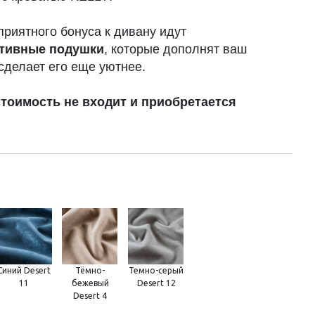
приятного бонуса к дивану идут
тивные подушки
, которые дополнят ваш
сделает его еще уютнее.
стоимость не входит и приобретается
Синий Desert
Тёмно-
Темно-серый
11
бежевый
Desert 12
Desert 4