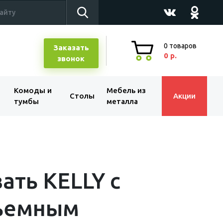
0
товаров
Заказать
0 р.
звонок
Комоды и
Мебель из
Столы
Акции
тумбы
металла
ать KELLY с
ъемным