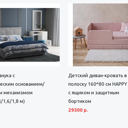
нука с
Детский диван-кровать в
еским основанием/
полоску 160*80 см HAPPY 
м механизмом
с ящиком и защитным
4/1,6/1,8 м)
бортиком
29300 р.