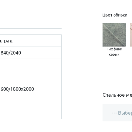
Цвет обивки
ьград
Тиффани
1840/2040
серый
1600/1800х2000
Спальное ме
р