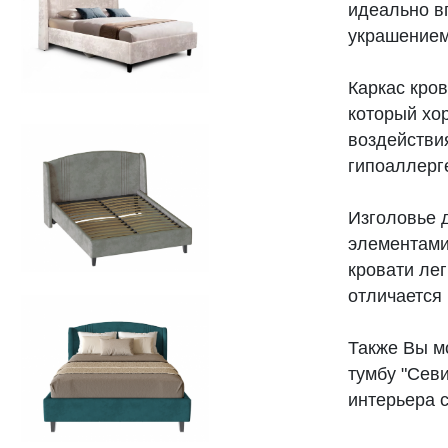
идеально в
украшением
Каркас кро
который хо
воздействия
гипоаллерг
Изголовье 
элементами
кровати ле
отличается
Также Вы м
тумбу "Севи
интерьера 