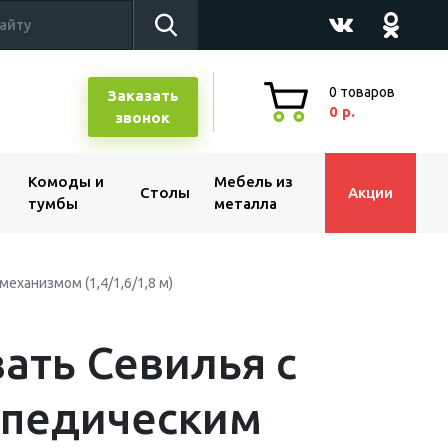
0
товаров
Заказать
0 р.
звонок
Комоды и
Мебель из
Столы
Акции
тумбы
металла
ханизмом (1,4/1,6/1,8 м)
ать Севилья с
опедическим