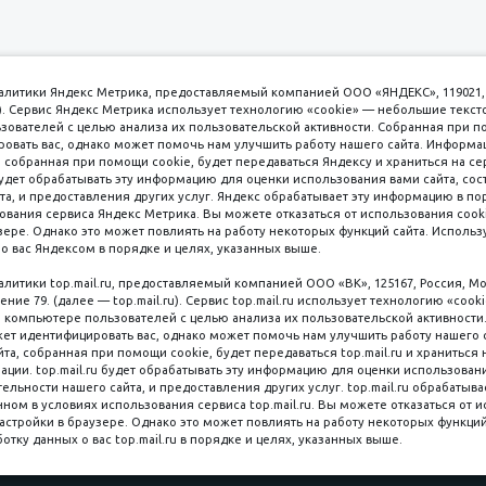
аналитики Яндекс Метрика, предоставляемый компанией ООО «ЯНДЕКС», 119021, 
кс). Сервис Яндекс Метрика использует технологию «cookie» — небольшие текс
вателей с целью анализа их пользовательской активности. Собранная при п
вать вас, однако может помочь нам улучшить работу нашего сайта. Информа
 собранная при помощи cookie, будет передаваться Яндексу и храниться на се
удет обрабатывать эту информацию для оценки использования вами сайта, сос
имаем к оплате
пл. 
та, и предоставления других услуг. Яндекс обрабатывает эту информацию в по
ования сервиса Яндекс Метрика. Вы можете отказаться от использования cooki
8 
ере. Однако это может повлиять на работу некоторых функций сайта. Используя
о вас Яндексом в порядке и целях, указанных выше.
8 
8 
налитики top.mail.ru, предоставляемый компанией ООО «ВК», 125167, Россия, Мо
Наличные
ение 79. (далее — top.mail.ru). Сервис top.mail.ru использует технологию «coo
компьютере пользователей с целью анализа их пользовательской активности
ет идентифицировать вас, однако может помочь нам улучшить работу нашего 
та, собранная при помощи cookie, будет передаваться top.mail.ru и храниться 
рации. top.mail.ru будет обрабатывать эту информацию для оценки использован
ельности нашего сайта, и предоставления других услуг. top.mail.ru обрабатыва
ном в условиях использования сервиса top.mail.ru. Вы можете отказаться от 
астройки в браузере. Однако это может повлиять на работу некоторых функций
Мы в со
ляная, 6 стр. 16, Цокольный этаж
ботку данных о вас top.mail.ru в порядке и целях, указанных выше.