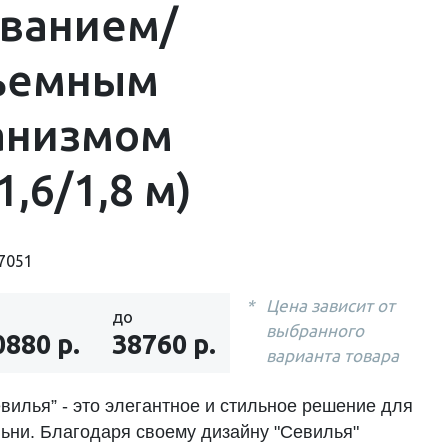
ованием/
ъемным
анизмом
1,6/1,8 м)
7051
Цена зависит от
до
выбранного
0880 р.
38760 р.
варианта товара
вилья” - это элегантное и стильное решение для
ьни. Благодаря своему дизайну "Севилья"