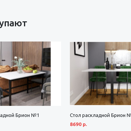
купают
ладной Брион №1
Стол раскладной Брион 
8690 р.