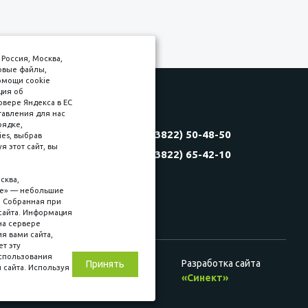
Россия, Москва,
товые файлы,
омощи cookie
ция об
рвере Яндекса в ЕС
тавления для нас
Соляная, 6, стр. 16
рядке,
8 (3822) 50-48-50
es, выбрав
(3822) 60-70-30
 этот сайт, вы
8 (3822) 65-42-10
(3822) 50-39-09
(3822) 22-77-68
сква,
kie» — небольшие
. Собранная при
сайта. Информация
на сервере
ия вами сайта,
ет эту
использования
Разработка сайта
Принять
 сайта. Используя
ц. сетях
«Синект»