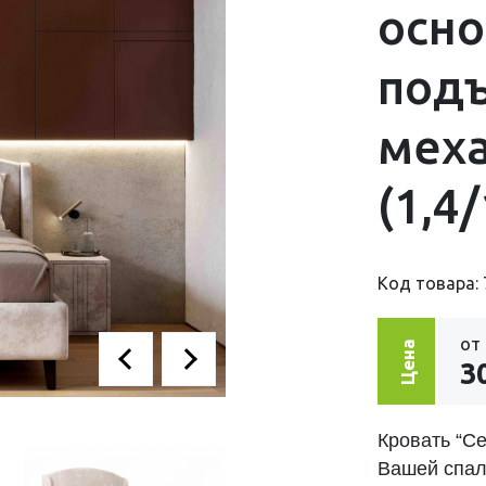
осн
под
мех
(1,4/
Код товара: 
от
Цена
3
Кровать “Се
Вашей спал