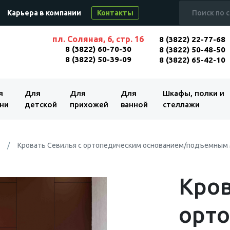
Карьера в компании
Контакты
пл. Соляная, 6, стр. 16
8 (3822) 22-77-68
8 (3822) 60-70-30
8 (3822) 50-48-50
8 (3822) 50-39-09
8 (3822) 65-42-10
я
Для
Для
Для
Шкафы, полки и
ни
детской
прихожей
ванной
стеллажи
Кровать Севилья с ортопедическим основанием/подъемным ме
Кров
орт