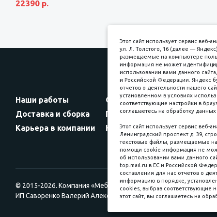
22390 р.
Этот сайт использует сервис веб-
ул. Л. Толстого, 16 (далее — Янде
размещаемые на компьютере пользо
информация не может идентифициро
использовании вами данного сайта,
и Российской Федерации. Яндекс б
Прин
отчетов о деятельности нашего сай
установленном в условиях использ
Наши работы
Оплата
соответствующие настройки в брауз
соглашаетесь на обработку данных 
Доставка и сборка
Гарантии
Карьера в компании
Контакты
Этот сайт использует сервис веб-а
Ленинградский проспект д. 39, стро
текстовые файлы, размещаемые на 
помощи cookie информация не мож
об использовании вами данного сай
top.mail.ru в ЕС и Российской Феде
составления для нас отчетов о деят
информацию в порядке, установлен
© 2015-2026. Компания «Мебельный куб».
cookies, выбрав соответствующие н
ИП Саворенко Валерий Александрович. Россия, г. Томск, пл. Со
этот сайт, вы соглашаетесь на обра