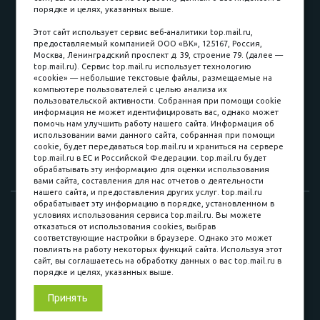
порядке и целях, указанных выше.
пл. Соляная, 6, стр. 16
Этот сайт использует сервис веб-аналитики top.mail.ru,
предоставляемый компанией ООО «ВК», 125167, Россия,
8 (3822) 60-70-30
Москва, Ленинградский проспект д. 39, строение 79. (далее —
top.mail.ru). Сервис top.mail.ru использует технологию
8 (3822) 50-39-09
«cookie» — небольшие текстовые файлы, размещаемые на
компьютере пользователей с целью анализа их
8 (3822) 22-77-68
пользовательской активности. Собранная при помощи cookie
информация не может идентифицировать вас, однако может
помочь нам улучшить работу нашего сайта. Информация об
использовании вами данного сайта, собранная при помощи
8 (3822) 50-48-50
cookie, будет передаваться top.mail.ru и храниться на сервере
top.mail.ru в ЕС и Российской Федерации. top.mail.ru будет
8 (3822) 65-42-10
обрабатывать эту информацию для оценки использования
вами сайта, составления для нас отчетов о деятельности
нашего сайта, и предоставления других услуг. top.mail.ru
обрабатывает эту информацию в порядке, установленном в
© 2015-2026. Компания «Мебельный куб».
условиях использования сервиса top.mail.ru. Вы можете
отказаться от использования cookies, выбрав
ИП Саворенко Валерий Александрович. Россия, г. Томск, пл.
соответствующие настройки в браузере. Однако это может
Соляная, 6 стр. 16, Цокольный этаж
повлиять на работу некоторых функций сайта. Используя этот
сайт, вы соглашаетесь на обработку данных о вас top.mail.ru в
порядке и целях, указанных выше.
Мы в соц. сетях
Принять
Разработка сайта
«Синект»