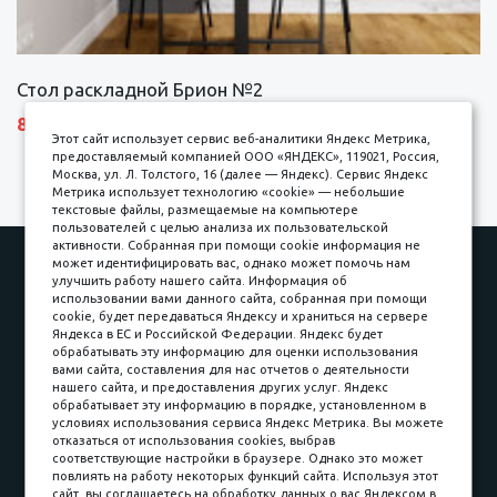
Стол раскладной Брион №2
8690 р.
Этот сайт использует сервис веб-аналитики Яндекс Метрика,
предоставляемый компанией ООО «ЯНДЕКС», 119021, Россия,
Москва, ул. Л. Толстого, 16 (далее — Яндекс). Сервис Яндекс
Метрика использует технологию «cookie» — небольшие
текстовые файлы, размещаемые на компьютере
пользователей с целью анализа их пользовательской
активности. Собранная при помощи cookie информация не
Наши работы
Оплата
может идентифицировать вас, однако может помочь нам
улучшить работу нашего сайта. Информация об
Доставка и сборка
Гарантии
использовании вами данного сайта, собранная при помощи
cookie, будет передаваться Яндексу и храниться на сервере
Карьера в компании
Контакты
Яндекса в ЕС и Российской Федерации. Яндекс будет
обрабатывать эту информацию для оценки использования
вами сайта, составления для нас отчетов о деятельности
Принимаем к оплате
нашего сайта, и предоставления других услуг. Яндекс
обрабатывает эту информацию в порядке, установленном в
условиях использования сервиса Яндекс Метрика. Вы можете
отказаться от использования cookies, выбрав
соответствующие настройки в браузере. Однако это может
повлиять на работу некоторых функций сайта. Используя этот
Наличные
сайт, вы соглашаетесь на обработку данных о вас Яндексом в