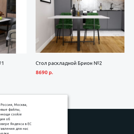
№1
Стол раскладной Брион №2
8690 р.
Россия, Москва,
товые файлы,
омощи cookie
ция об
рвере Яндекса в ЕС
тавления для нас
Соляная, 6, стр. 16
рядке,