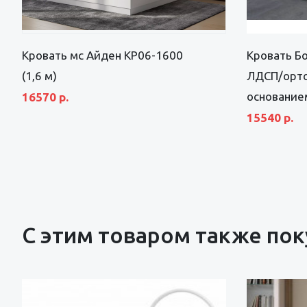
Кровать мс Айден КР06-1600
Кровать Бо
(1,6 м)
ЛДСП/орт
основанием
16570 р.
15540 р.
С этим товаром также по