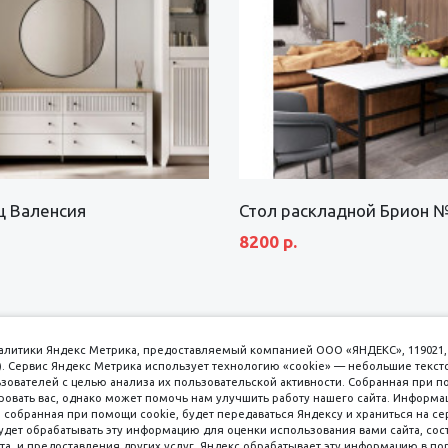
щ Валенсия
Стол раскладной Брион 
8200 р.
аналитики Яндекс Метрика, предоставляемый компанией ООО «ЯНДЕКС», 119021, 
кс). Сервис Яндекс Метрика использует технологию «cookie» — небольшие текс
вателей с целью анализа их пользовательской активности. Собранная при п
вать вас, однако может помочь нам улучшить работу нашего сайта. Информа
 собранная при помощи cookie, будет передаваться Яндексу и храниться на се
удет обрабатывать эту информацию для оценки использования вами сайта, сос
имаем к оплате
пл. 
та, и предоставления других услуг. Яндекс обрабатывает эту информацию в по