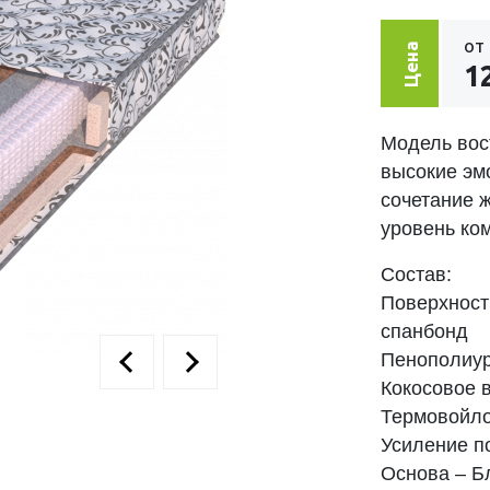
от
Цена
1
Модель вос
высокие эм
сочетание 
уровень ко
Состав:
Поверхность
спанбонд
Пенополиур
Кокосовое 
Термовойло
Усиление п
Основа – Б