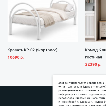
Кровать КР-02 (Фортресс)
Комод 6 я
гостиная
10690 р.
22390 р.
Этот сайт использует сервис веб-
ул. Л. Толстого, 16 (далее — Янде
размещаемые на компьютере пользо
информация не может идентифициро
использовании вами данного сайта,
и Российской Федерации. Яндекс б
Прин
отчетов о деятельности нашего сай