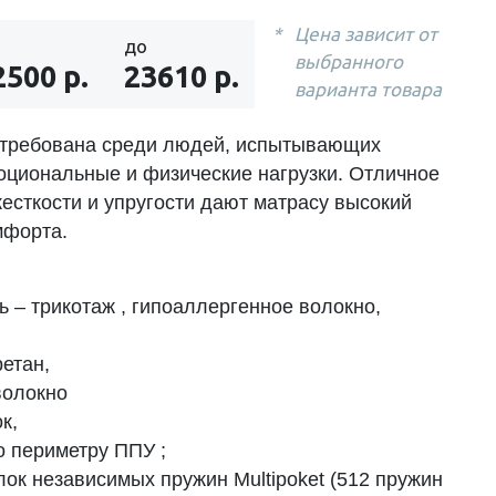
Цена зависит от
до
выбранного
2500 р.
23610 р.
варианта товара
требована среди людей, испытывающих
оциональные и физические нагрузки. Отличное
жесткости и упругости дают матрасу высокий
мфорта.
 – трикотаж , гипоаллергенное волокно,
етан,
волокно
к,
о периметру ППУ ;
лок независимых пружин Multipoket (512 пружин