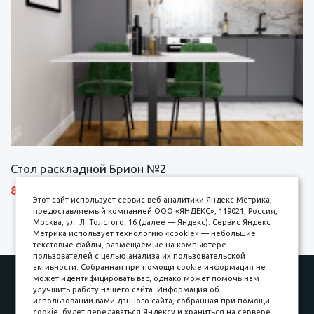
Стол раскладной Брион №2
8690 р.
Этот сайт использует сервис веб-аналитики Яндекс Метрика,
предоставляемый компанией ООО «ЯНДЕКС», 119021, Россия,
Москва, ул. Л. Толстого, 16 (далее — Яндекс). Сервис Яндекс
Метрика использует технологию «cookie» — небольшие
текстовые файлы, размещаемые на компьютере
пользователей с целью анализа их пользовательской
активности. Собранная при помощи cookie информация не
Наши работы
Оплата
может идентифицировать вас, однако может помочь нам
улучшить работу нашего сайта. Информация об
Доставка и сборка
Гарантии
использовании вами данного сайта, собранная при помощи
cookie, будет передаваться Яндексу и храниться на сервере