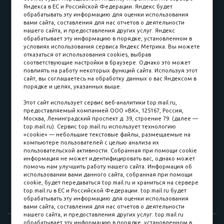
Карьера в компании
Контакты
Яндекса в ЕС и Российской Федерации. Яндекс будет
обрабатывать эту информацию для оценки использования
вами сайта, составления для нас отчетов о деятельности
Принимаем к оплате
нашего сайта, и предоставления других услуг. Яндекс
обрабатывает эту информацию в порядке, установленном в
условиях использования сервиса Яндекс Метрика. Вы можете
отказаться от использования cookies, выбрав
соответствующие настройки в браузере. Однако это может
повлиять на работу некоторых функций сайта. Используя этот
Наличные
сайт, вы соглашаетесь на обработку данных о вас Яндексом в
порядке и целях, указанных выше.
пл. Соляная, 6, стр. 16
Этот сайт использует сервис веб-аналитики top.mail.ru,
предоставляемый компанией ООО «ВК», 125167, Россия,
8 (3822) 60-70-30
Москва, Ленинградский проспект д. 39, строение 79. (далее —
top.mail.ru). Сервис top.mail.ru использует технологию
8 (3822) 50-39-09
«cookie» — небольшие текстовые файлы, размещаемые на
компьютере пользователей с целью анализа их
8 (3822) 22-77-68
пользовательской активности. Собранная при помощи cookie
информация не может идентифицировать вас, однако может
помочь нам улучшить работу нашего сайта. Информация об
использовании вами данного сайта, собранная при помощи
8 (3822) 50-48-50
cookie, будет передаваться top.mail.ru и храниться на сервере
top.mail.ru в ЕС и Российской Федерации. top.mail.ru будет
8 (3822) 65-42-10
обрабатывать эту информацию для оценки использования
вами сайта, составления для нас отчетов о деятельности
нашего сайта, и предоставления других услуг. top.mail.ru
обрабатывает эту информацию в порядке, установленном в