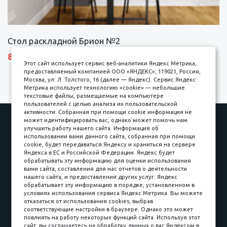
Стол раскладной Брион №2
8690 р.
Этот сайт использует сервис веб-аналитики Яндекс Метрика,
предоставляемый компанией ООО «ЯНДЕКС», 119021, Россия,
Москва, ул. Л. Толстого, 16 (далее — Яндекс). Сервис Яндекс
Метрика использует технологию «cookie» — небольшие
текстовые файлы, размещаемые на компьютере
пользователей с целью анализа их пользовательской
активности. Собранная при помощи cookie информация не
может идентифицировать вас, однако может помочь нам
Наши работы
Оплата
улучшить работу нашего сайта. Информация об
Доставка и сборка
Гарантии
использовании вами данного сайта, собранная при помощи
cookie, будет передаваться Яндексу и храниться на сервере
Карьера в компании
Контакты
Яндекса в ЕС и Российской Федерации. Яндекс будет
обрабатывать эту информацию для оценки использования
вами сайта, составления для нас отчетов о деятельности
Принимаем к оплате
нашего сайта, и предоставления других услуг. Яндекс
обрабатывает эту информацию в порядке, установленном в
условиях использования сервиса Яндекс Метрика. Вы можете
отказаться от использования cookies, выбрав
соответствующие настройки в браузере. Однако это может
повлиять на работу некоторых функций сайта. Используя этот
Наличные
сайт, вы соглашаетесь на обработку данных о вас Яндексом в