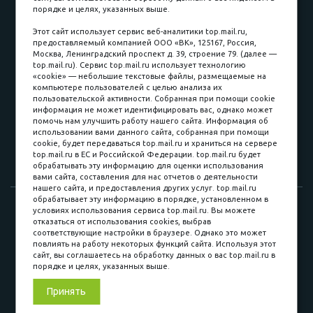
порядке и целях, указанных выше.
пл. Соляная, 6, стр. 16
Этот сайт использует сервис веб-аналитики top.mail.ru,
предоставляемый компанией ООО «ВК», 125167, Россия,
8 (3822) 60-70-30
Москва, Ленинградский проспект д. 39, строение 79. (далее —
top.mail.ru). Сервис top.mail.ru использует технологию
8 (3822) 50-39-09
«cookie» — небольшие текстовые файлы, размещаемые на
компьютере пользователей с целью анализа их
8 (3822) 22-77-68
пользовательской активности. Собранная при помощи cookie
информация не может идентифицировать вас, однако может
помочь нам улучшить работу нашего сайта. Информация об
использовании вами данного сайта, собранная при помощи
8 (3822) 50-48-50
cookie, будет передаваться top.mail.ru и храниться на сервере
top.mail.ru в ЕС и Российской Федерации. top.mail.ru будет
8 (3822) 65-42-10
обрабатывать эту информацию для оценки использования
вами сайта, составления для нас отчетов о деятельности
нашего сайта, и предоставления других услуг. top.mail.ru
обрабатывает эту информацию в порядке, установленном в
© 2015-2026. Компания «Мебельный куб».
условиях использования сервиса top.mail.ru. Вы можете
отказаться от использования cookies, выбрав
ИП Саворенко Валерий Александрович. Россия, г. Томск, пл.
соответствующие настройки в браузере. Однако это может
Соляная, 6 стр. 16, Цокольный этаж
повлиять на работу некоторых функций сайта. Используя этот
сайт, вы соглашаетесь на обработку данных о вас top.mail.ru в
порядке и целях, указанных выше.
Мы в соц. сетях
Принять
Разработка сайта
«Синект»