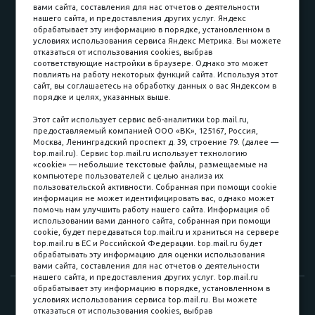
вами сайта, составления для нас отчетов о деятельности
Принимаем к оплате
нашего сайта, и предоставления других услуг. Яндекс
обрабатывает эту информацию в порядке, установленном в
условиях использования сервиса Яндекс Метрика. Вы можете
отказаться от использования cookies, выбрав
соответствующие настройки в браузере. Однако это может
повлиять на работу некоторых функций сайта. Используя этот
Наличные
сайт, вы соглашаетесь на обработку данных о вас Яндексом в
порядке и целях, указанных выше.
пл. Соляная, 6, стр. 16
Этот сайт использует сервис веб-аналитики top.mail.ru,
предоставляемый компанией ООО «ВК», 125167, Россия,
8 (3822) 60-70-30
Москва, Ленинградский проспект д. 39, строение 79. (далее —
top.mail.ru). Сервис top.mail.ru использует технологию
8 (3822) 50-39-09
«cookie» — небольшие текстовые файлы, размещаемые на
компьютере пользователей с целью анализа их
8 (3822) 22-77-68
пользовательской активности. Собранная при помощи cookie
информация не может идентифицировать вас, однако может
помочь нам улучшить работу нашего сайта. Информация об
использовании вами данного сайта, собранная при помощи
8 (3822) 50-48-50
cookie, будет передаваться top.mail.ru и храниться на сервере
top.mail.ru в ЕС и Российской Федерации. top.mail.ru будет
8 (3822) 65-42-10
обрабатывать эту информацию для оценки использования
вами сайта, составления для нас отчетов о деятельности
нашего сайта, и предоставления других услуг. top.mail.ru
обрабатывает эту информацию в порядке, установленном в
© 2015-2026. Компания «Мебельный куб».
условиях использования сервиса top.mail.ru. Вы можете
отказаться от использования cookies, выбрав