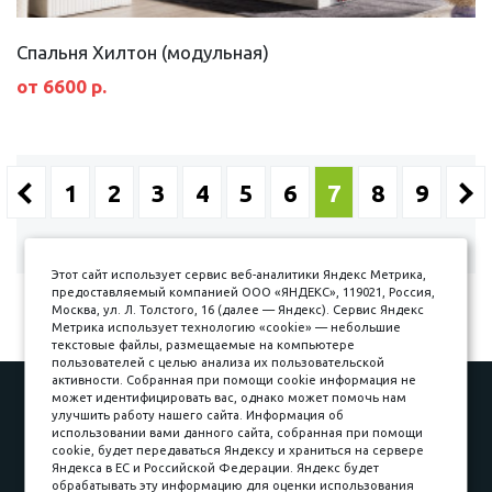
Спальня Хилтон (модульная)
от 6600 р.
1
2
3
4
5
6
7
8
9
Показано с 73 по 84 из 101
Этот сайт использует сервис веб-аналитики Яндекс Метрика,
предоставляемый компанией ООО «ЯНДЕКС», 119021, Россия,
Москва, ул. Л. Толстого, 16 (далее — Яндекс). Сервис Яндекс
Метрика использует технологию «cookie» — небольшие
текстовые файлы, размещаемые на компьютере
пользователей с целью анализа их пользовательской
активности. Собранная при помощи cookie информация не
может идентифицировать вас, однако может помочь нам
Наши работы
Оплата
улучшить работу нашего сайта. Информация об
Доставка и сборка
Гарантии
использовании вами данного сайта, собранная при помощи
cookie, будет передаваться Яндексу и храниться на сервере
Карьера в компании
Контакты
Яндекса в ЕС и Российской Федерации. Яндекс будет
обрабатывать эту информацию для оценки использования