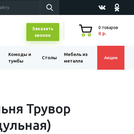
0
товаров
Заказать
0 р.
звонок
Комоды и
Мебель из
Столы
Акции
тумбы
металла
ьня Трувор
ульная)