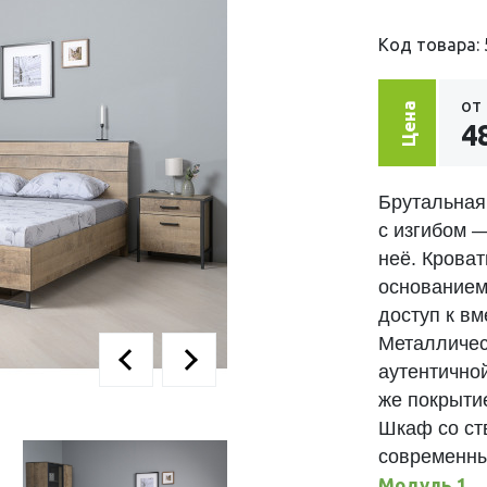
Код товара: 
от
Цена
4
Брутальная
с изгибом —
неё. Крова
основанием
доступ к в
Металличес
аутентично
же покрыти
Шкаф со ст
современны
Модуль 1