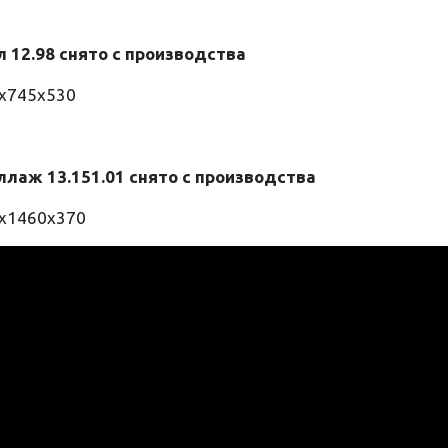
л 12.98 снято с производства
0х745х530
ллаж 13.151.01 снято с производства
8х1460х370