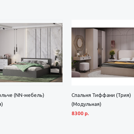
ольче (NN-мебель)
Спальня Тиффани (Трия)
я)
(Модульная)
8300 р.