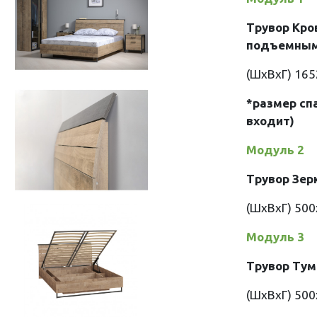
Трувор Кро
подъемным
(ШхВхГ) 16
*размер сп
входит)
Модуль 2
Трувор Зер
(ШхВхГ) 50
Модуль 3
Трувор Тум
(ШхВхГ) 50