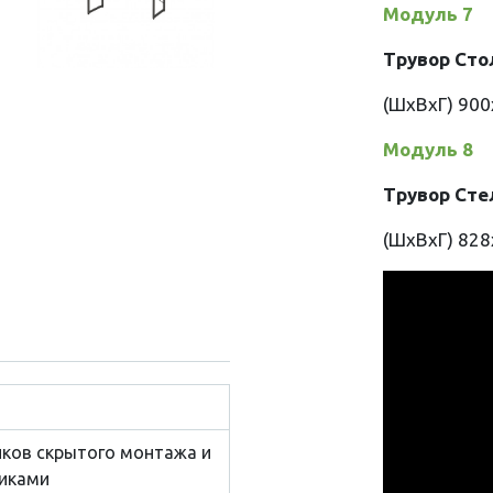
Модуль 7
Трувор Сто
(ШхВхГ) 90
Модуль 8
Трувор Сте
(ШхВхГ) 82
ов скрытого монтажа и
иками