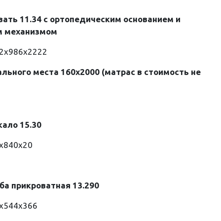
вать 11.34
с ортопедическим основанием
и
 механизмом
52х986х2222
ального места 160х2000 (матрас в стоимость не
кало 15.30
0х840х20
ба прикроватная 13.290
0х544х366