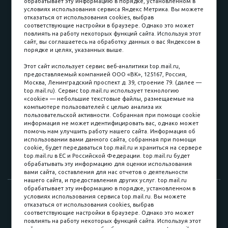
обрабатывает эту информацию в порядке, установленном в
условиях использования сервиса Яндекс Метрика. Вы можете
отказаться от использования cookies, выбрав
соответствующие настройки в браузере. Однако это может
повлиять на работу некоторых функций сайта. Используя этот
Наличные
сайт, вы соглашаетесь на обработку данных о вас Яндексом в
порядке и целях, указанных выше.
пл. Соляная, 6, стр. 16
Этот сайт использует сервис веб-аналитики top.mail.ru,
предоставляемый компанией ООО «ВК», 125167, Россия,
8 (3822) 60-70-30
Москва, Ленинградский проспект д. 39, строение 79. (далее —
top.mail.ru). Сервис top.mail.ru использует технологию
8 (3822) 50-39-09
«cookie» — небольшие текстовые файлы, размещаемые на
компьютере пользователей с целью анализа их
8 (3822) 22-77-68
пользовательской активности. Собранная при помощи cookie
информация не может идентифицировать вас, однако может
помочь нам улучшить работу нашего сайта. Информация об
использовании вами данного сайта, собранная при помощи
8 (3822) 50-48-50
cookie, будет передаваться top.mail.ru и храниться на сервере
top.mail.ru в ЕС и Российской Федерации. top.mail.ru будет
8 (3822) 65-42-10
обрабатывать эту информацию для оценки использования
вами сайта, составления для нас отчетов о деятельности
нашего сайта, и предоставления других услуг. top.mail.ru
обрабатывает эту информацию в порядке, установленном в
© 2015-2026. Компания «Мебельный куб».
условиях использования сервиса top.mail.ru. Вы можете
отказаться от использования cookies, выбрав
ИП Саворенко Валерий Александрович. Россия, г. Томск, пл.
соответствующие настройки в браузере. Однако это может
Соляная, 6 стр. 16, Цокольный этаж
повлиять на работу некоторых функций сайта. Используя этот