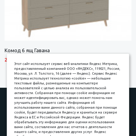
Комод 6 ящ Гавана
27690 р.
Этот сайт использует сервис веб-аналитики Яндекс Метрика,
предоставляемый компанией ООО «ЯНДЕКС», 119021, Россия,
Москва, ул. Л. Толстого, 16 (далее — Яндекс). Сервис Яндекс
Метрика использует технологию «cookie» — небольшие
текстовые файлы, размещаемые на компьютере
пользователей с целью анализа их пользовательской
активности. Собранная при помощи cookie информация не
Наши работы
Оплата
может идентифицировать вас, однако может помочь нам
улучшить работу нашего сайта. Информация об
Доставка и сборка
Гарантии
использовании вами данного сайта, собранная при помощи
cookie, будет передаваться Яндексу и храниться на сервере
Карьера в компании
Контакты
Яндекса в ЕС и Российской Федерации. Яндекс будет
обрабатывать эту информацию для оценки использования
вами сайта, составления для нас отчетов о деятельности
Принимаем к оплате
нашего сайта, и предоставления других услуг. Яндекс