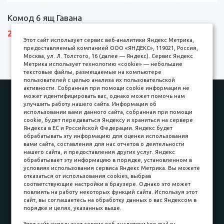
Комод 6 ящ Гавана
27690 р.
Этот сайт использует сервис веб-аналитики Яндекс Метрика,
предоставляемый компанией ООО «ЯНДЕКС», 119021, Россия,
Москва, ул. Л. Толстого, 16 (далее — Яндекс). Сервис Яндекс
Метрика использует технологию «cookie» — небольшие
текстовые файлы, размещаемые на компьютере
пользователей с целью анализа их пользовательской
активности. Собранная при помощи cookie информация не
Наши работы
Оплата
может идентифицировать вас, однако может помочь нам
улучшить работу нашего сайта. Информация об
Доставка и сборка
Гарантии
использовании вами данного сайта, собранная при помощи
cookie, будет передаваться Яндексу и храниться на сервере
Карьера в компании
Контакты
Яндекса в ЕС и Российской Федерации. Яндекс будет
обрабатывать эту информацию для оценки использования
вами сайта, составления для нас отчетов о деятельности
Принимаем к оплате
нашего сайта, и предоставления других услуг. Яндекс
обрабатывает эту информацию в порядке, установленном в
условиях использования сервиса Яндекс Метрика. Вы можете
отказаться от использования cookies, выбрав
соответствующие настройки в браузере. Однако это может
повлиять на работу некоторых функций сайта. Используя этот
Наличные
сайт, вы соглашаетесь на обработку данных о вас Яндексом в
порядке и целях, указанных выше.
пл. Соляная, 6, стр. 16