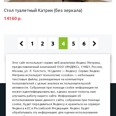
Стол туалетный Катрин (без зеркала)
14160 р.
1
2
3
4
5
6
Показано с 37 по 48 из 63
Этот сайт использует сервис веб-аналитики Яндекс Метрика,
предоставляемый компанией ООО «ЯНДЕКС», 119021, Россия,
Москва, ул. Л. Толстого, 16 (далее — Яндекс). Сервис Яндекс
Метрика использует технологию «cookie» — небольшие
текстовые файлы, размещаемые на компьютере
пользователей с целью анализа их пользовательской
активности. Собранная при помощи cookie информация не
может идентифицировать вас, однако может помочь нам
Наши работы
Оплата
улучшить работу нашего сайта. Информация об
Доставка и сборка
Гарантии
использовании вами данного сайта, собранная при помощи
cookie, будет передаваться Яндексу и храниться на сервере
Карьера в компании
Контакты
Яндекса в ЕС и Российской Федерации. Яндекс будет
обрабатывать эту информацию для оценки использования