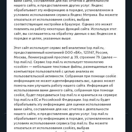
вами сайта, составления для нас отчетов о деятельности
Принимаем к оплате
нашего сайта, и предоставления других услуг. Яндекс
обрабатывает эту информацию в порядке, установленном в
условиях использования сервиса Яндекс Метрика. Вы можете
отказаться от использования cookies, выбрав
соответствующие настройки в браузере. Однако это может
повлиять на работу некоторых функций сайта. Используя этот
Наличные
сайт, вы соглашаетесь на обработку данных о вас Яндексом в
порядке и целях, указанных выше.
пл. Соляная, 6, стр. 16
Этот сайт использует сервис веб-аналитики top.mail.ru,
предоставляемый компанией ООО «ВК», 125167, Россия,
8 (3822) 60-70-30
Москва, Ленинградский проспект д. 39, строение 79. (далее —
top.mail.ru). Сервис top.mail.ru использует технологию
8 (3822) 50-39-09
«cookie» — небольшие текстовые файлы, размещаемые на
компьютере пользователей с целью анализа их
8 (3822) 22-77-68
пользовательской активности. Собранная при помощи cookie
информация не может идентифицировать вас, однако может
помочь нам улучшить работу нашего сайта. Информация об
использовании вами данного сайта, собранная при помощи
8 (3822) 50-48-50
cookie, будет передаваться top.mail.ru и храниться на сервере
top.mail.ru в ЕС и Российской Федерации. top.mail.ru будет
8 (3822) 65-42-10
обрабатывать эту информацию для оценки использования
вами сайта, составления для нас отчетов о деятельности
нашего сайта, и предоставления других услуг. top.mail.ru
обрабатывает эту информацию в порядке, установленном в
© 2015-2026. Компания «Мебельный куб».
условиях использования сервиса top.mail.ru. Вы можете
отказаться от использования cookies, выбрав
ИП Саворенко Валерий Александрович. Россия, г. Томск, пл.