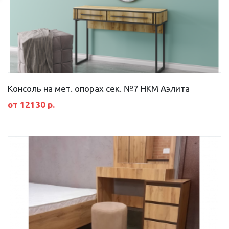
Консоль на мет. опорах сек. №7 НКМ Аэлита
от 12130 р.