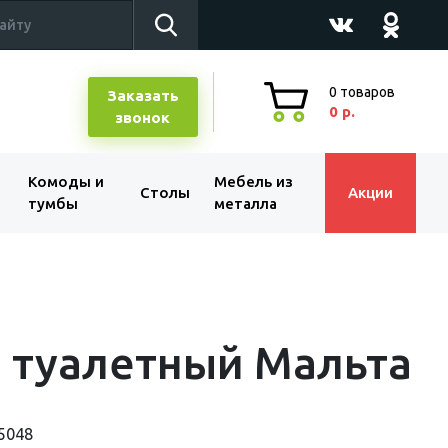
0
товаров
Заказать
0 р.
звонок
Комоды и
Мебель из
Столы
Акции
тумбы
металла
 туалетный Мальта
5048