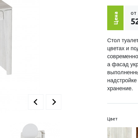
от
Цена
5
Стол туале
цветах и по
современно
а фасад ук
выполненны
надстройке
хранение.
Цвет