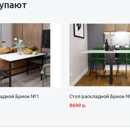
купают
ладной Брион №1
Стол раскладной Брион 
8690 р.