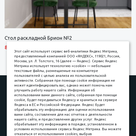
Стол раскладной Брион №2
8690 р.
Этот сайт использует сервис веб-аналитики Яндекс Метрика,
предоставляемый компанией ООО «ЯНДЕКС», 119021, Россия,
Москва, ул. Л. Толстого, 16 (далее — Яндекс). Сервис Яндекс
Метрика использует технологию «cookie» — небольшие
текстовые файлы, размещаемые на компьютере
пользователей с целью анализа их пользовательской
активности. Собранная при помощи cookie информация не
Наши работы
Оплата
может идентифицировать вас, однако может помочь нам
улучшить работу нашего сайта. Информация об
Доставка и сборка
Гарантии
использовании вами данного сайта, собранная при помощи
cookie, будет передаваться Яндексу и храниться на сервере
Карьера в компании
Контакты
Яндекса в ЕС и Российской Федерации. Яндекс будет
обрабатывать эту информацию для оценки использования
вами сайта, составления для нас отчетов о деятельности
Принимаем к оплате
нашего сайта, и предоставления других услуг. Яндекс
обрабатывает эту информацию в порядке, установленном в
условиях использования сервиса Яндекс Метрика. Вы можете
отказаться от использования cookies, выбрав