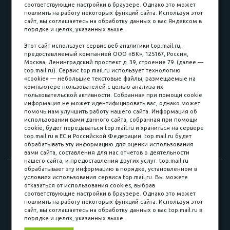
соответствующие настройки в браузере. Однако это может
повлиять на работу некоторых функций сайта. Используя этот
Наличные
сайт, вы соглашаетесь на обработку данных о вас Яндексом в
порядке и целях, указанных выше.
пл. Соляная, 6, стр. 16
Этот сайт использует сервис веб-аналитики top.mail.ru,
предоставляемый компанией ООО «ВК», 125167, Россия,
8 (3822) 60-70-30
Москва, Ленинградский проспект д. 39, строение 79. (далее —
top.mail.ru). Сервис top.mail.ru использует технологию
8 (3822) 50-39-09
«cookie» — небольшие текстовые файлы, размещаемые на
компьютере пользователей с целью анализа их
8 (3822) 22-77-68
пользовательской активности. Собранная при помощи cookie
информация не может идентифицировать вас, однако может
помочь нам улучшить работу нашего сайта. Информация об
использовании вами данного сайта, собранная при помощи
8 (3822) 50-48-50
cookie, будет передаваться top.mail.ru и храниться на сервере
top.mail.ru в ЕС и Российской Федерации. top.mail.ru будет
8 (3822) 65-42-10
обрабатывать эту информацию для оценки использования
вами сайта, составления для нас отчетов о деятельности
нашего сайта, и предоставления других услуг. top.mail.ru
обрабатывает эту информацию в порядке, установленном в
© 2015-2026. Компания «Мебельный куб».
условиях использования сервиса top.mail.ru. Вы можете
отказаться от использования cookies, выбрав
ИП Саворенко Валерий Александрович. Россия, г. Томск, пл.
соответствующие настройки в браузере. Однако это может
Соляная, 6 стр. 16, Цокольный этаж
повлиять на работу некоторых функций сайта. Используя этот
сайт, вы соглашаетесь на обработку данных о вас top.mail.ru в
порядке и целях, указанных выше.
Мы в соц. сетях