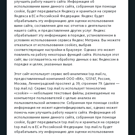
улучшить работу нашего сайта. Информация об
Доставка и сборка
Гарантии
использовании вами данного сайта, собранная при помощи
cookie, будет передаваться Яндексу и храниться на сервере
Карьера в компании
Контакты
Яндекса в ЕС и Российской Федерации. Яндекс будет
обрабатывать эту информацию для оценки использования
вами сайта, составления для нас отчетов о деятельности
Принимаем к оплате
нашего сайта, и предоставления других услуг. Яндекс
обрабатывает эту информацию в порядке, установленном в
условиях использования сервиса Яндекс Метрика. Вы можете
отказаться от использования cookies, выбрав
соответствующие настройки в браузере. Однако это может
повлиять на работу некоторых функций сайта. Используя этот
Наличные
сайт, вы соглашаетесь на обработку данных о вас Яндексом в
порядке и целях, указанных выше.
пл. Соляная, 6, стр. 16
Этот сайт использует сервис веб-аналитики top.mail.ru,
предоставляемый компанией ООО «ВК», 125167, Россия,
8 (3822) 60-70-30
Москва, Ленинградский проспект д. 39, строение 79. (далее —
top.mail.ru). Сервис top.mail.ru использует технологию
8 (3822) 50-39-09
«cookie» — небольшие текстовые файлы, размещаемые на
компьютере пользователей с целью анализа их
8 (3822) 22-77-68
пользовательской активности. Собранная при помощи cookie
информация не может идентифицировать вас, однако может
помочь нам улучшить работу нашего сайта. Информация об
использовании вами данного сайта, собранная при помощи
8 (3822) 50-48-50
cookie, будет передаваться top.mail.ru и храниться на сервере
top.mail.ru в ЕС и Российской Федерации. top.mail.ru будет
8 (3822) 65-42-10
обрабатывать эту информацию для оценки использования