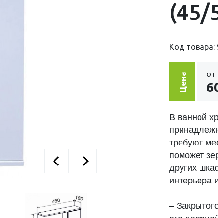
(45/
Код товара: 
от
Цена
6
В ванной х
принадлежн
требуют ме
поможет зе
других шка
интерьера и
– Закрытог