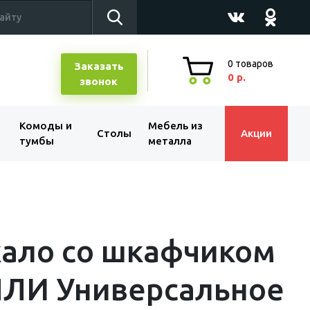
0
товаров
Заказать
0 р.
звонок
Комоды и
Мебель из
Столы
Акции
тумбы
металла
ало со шкафчиком
ЛИ Универсальное