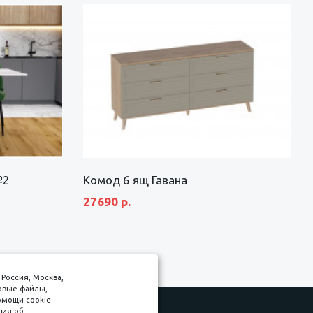
№2
Комод 6 ящ Гавана
27690 р.
Россия, Москва,
товые файлы,
омощи cookie
ция об