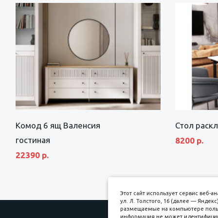
Комод 6 ящ Валенсия
Стол раск
гостиная
8200 р.
22390 р.
Этот сайт использует сервис веб-
ул. Л. Толстого, 16 (далее — Янде
размещаемые на компьютере пользо
информация не может идентифициро