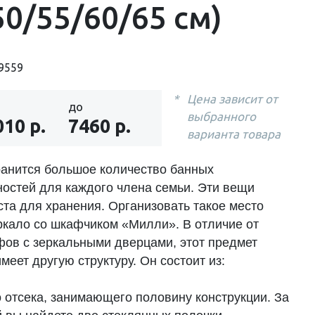
50/55/60/65 см)
9559
Цена зависит от
до
выбранного
010 р.
7460 р.
варианта товара
ранится большое количество банных
остей для каждого члена семьи. Эти вещи
ста для хранения. Организовать такое место
ркало со шкафчиком «Милли». В отличие от
фов с зеркальными дверцами, этот предмет
меет другую структуру. Он состоит из:
о отсека, занимающего половину конструкции. За