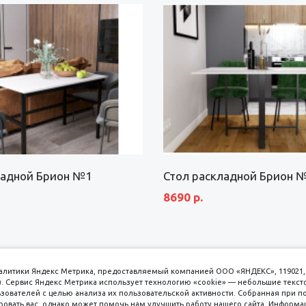
ладной Брион №1
Стол раскладной Брион 
8690 р.
аналитики Яндекс Метрика, предоставляемый компанией ООО «ЯНДЕКС», 119021, 
кс). Сервис Яндекс Метрика использует технологию «cookie» — небольшие текс
вателей с целью анализа их пользовательской активности. Собранная при п
вать вас, однако может помочь нам улучшить работу нашего сайта. Информа