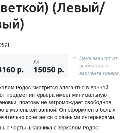
веткой) (Левый/
вый)
9571
Цена зависит от
до
выбранного
3160 р.
15050 р.
варианта товара
калом Родос смотрится элегантно в ванной
тот предмет интерьера имеет минимальную
тановки, поэтому не загромождает свободное
во в маленькой ванной. Он оформлен в белых
ечательно сочетается с разными интерьерами.
ные черты шкафчика с зеркалом Родос: