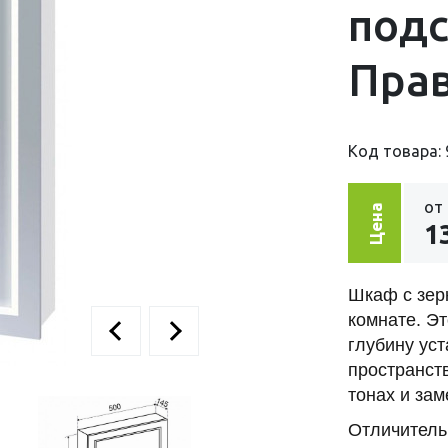
подс
Пра
Код товара: 
от
Цена
1
Шкаф с зер
комнате. Э
глубину ус
пространст
тонах и зам
Отличитель