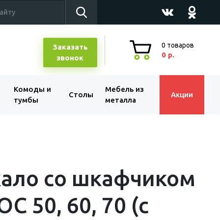
0
товаров
Заказать
0 р.
звонок
Комоды и
Мебель из
Столы
Акции
тумбы
металла
ало со шкафчиком
С 50, 60, 70 (с