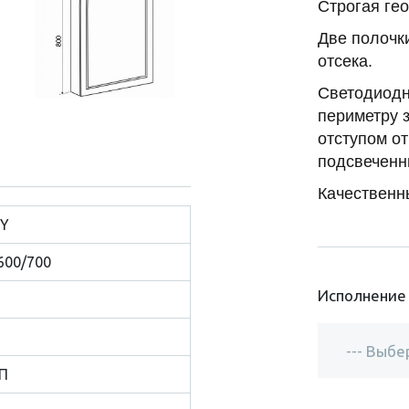
Строгая ге
Две полочк
отсека.
Светодиодн
периметру 
отступом от
подсвеченн
Качественн
Y
600/700
Исполнение
П