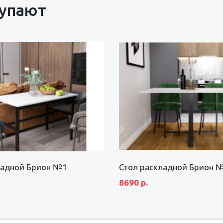
купают
ладной Брион №1
Стол раскладной Брион 
8690 р.