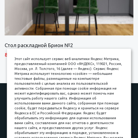
Стол раскладной Брион №2
8690 р.
Этот сайт использует сервис веб-аналитики Яндекс Метрика,
предоставляемый компанией ООО «ЯНДЕКС», 119021, Россия,
Москва, ул. Л. Толстого, 16 (далее — Яндекс). Сервис Яндекс
Метрика использует технологию «cookie» — небольшие
текстовые файлы, размещаемые на компьютере
пользователей с целью анализа их пользовательской
активности. Собранная при помощи cookie информация не
Наши работы
Оплата
может идентифицировать вас, однако может помочь нам
улучшить работу нашего сайта. Информация об
Доставка и сборка
Гарантии
использовании вами данного сайта, собранная при помощи
cookie, будет передаваться Яндексу и храниться на сервере
Карьера в компании
Контакты
Яндекса в ЕС и Российской Федерации. Яндекс будет
обрабатывать эту информацию для оценки использования
вами сайта, составления для нас отчетов о деятельности
Принимаем к оплате
нашего сайта, и предоставления других услуг. Яндекс
обрабатывает эту информацию в порядке, установленном в
условиях использования сервиса Яндекс Метрика. Вы можете