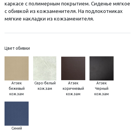
каркасе с полимерным покрытием. Сиденье мягкое
с обивкой из кожзаменителя. На подлокотниках
мягкие накладки из кожзаменителя.
Цвет обивки
Атзек
Серо-белый
Атзек
Атзек
бежевый
кож.зам
коричневый
Черный
кож.зам
кож.зам
кож.зам
Синий