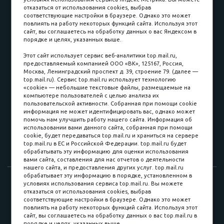
отказаться от использования cookies, выбрав
соответствующие настройки в браузере. Однако это может
повлиять на работу некоторых функций сайта. Используя этот
Наличные
сайт, вы соглашаетесь на обработку данных о вас Яндексом в
порядке и целях, указанных выше.
пл. Соляная, 6, стр. 16
Этот сайт использует сервис веб-аналитики top.mail.ru,
предоставляемый компанией ООО «ВК», 125167, Россия,
8 (3822) 60-70-30
Москва, Ленинградский проспект д. 39, строение 79. (далее —
top.mail.ru). Сервис top.mail.ru использует технологию
8 (3822) 50-39-09
«cookie» — небольшие текстовые файлы, размещаемые на
компьютере пользователей с целью анализа их
8 (3822) 22-77-68
пользовательской активности. Собранная при помощи cookie
информация не может идентифицировать вас, однако может
помочь нам улучшить работу нашего сайта. Информация об
использовании вами данного сайта, собранная при помощи
8 (3822) 50-48-50
cookie, будет передаваться top.mail.ru и храниться на сервере
top.mail.ru в ЕС и Российской Федерации. top.mail.ru будет
8 (3822) 65-42-10
обрабатывать эту информацию для оценки использования
вами сайта, составления для нас отчетов о деятельности
нашего сайта, и предоставления других услуг. top.mail.ru
обрабатывает эту информацию в порядке, установленном в
© 2015-2026. Компания «Мебельный куб».
условиях использования сервиса top.mail.ru. Вы можете
отказаться от использования cookies, выбрав
ИП Саворенко Валерий Александрович. Россия, г. Томск, пл.
соответствующие настройки в браузере. Однако это может
Соляная, 6 стр. 16, Цокольный этаж
повлиять на работу некоторых функций сайта. Используя этот
сайт, вы соглашаетесь на обработку данных о вас top.mail.ru в
порядке и целях, указанных выше.