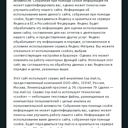
активности. Собранная при помощи cookie информация не
Наши работы
Оплата
может идентифицировать вас, однако может помочь нам
улучшить работу нашего сайта. Информация об
Доставка и сборка
Гарантии
использовании вами данного сайта, собранная при помощи
cookie, будет передаваться Яндексу и храниться на сервере
Карьера в компании
Контакты
Яндекса в ЕС и Российской Федерации. Яндекс будет
обрабатывать эту информацию для оценки использования
вами сайта, составления для нас отчетов о деятельности
Принимаем к оплате
нашего сайта, и предоставления других услуг. Яндекс
обрабатывает эту информацию в порядке, установленном в
условиях использования сервиса Яндекс Метрика. Вы можете
отказаться от использования cookies, выбрав
соответствующие настройки в браузере. Однако это может
повлиять на работу некоторых функций сайта. Используя этот
Наличные
сайт, вы соглашаетесь на обработку данных о вас Яндексом в
порядке и целях, указанных выше.
пл. Соляная, 6, стр. 16
Этот сайт использует сервис веб-аналитики top.mail.ru,
предоставляемый компанией ООО «ВК», 125167, Россия,
8 (3822) 60-70-30
Москва, Ленинградский проспект д. 39, строение 79. (далее —
top.mail.ru). Сервис top.mail.ru использует технологию
8 (3822) 50-39-09
«cookie» — небольшие текстовые файлы, размещаемые на
компьютере пользователей с целью анализа их
8 (3822) 22-77-68
пользовательской активности. Собранная при помощи cookie
информация не может идентифицировать вас, однако может
помочь нам улучшить работу нашего сайта. Информация об
использовании вами данного сайта, собранная при помощи
8 (3822) 50-48-50
cookie, будет передаваться top.mail.ru и храниться на сервере