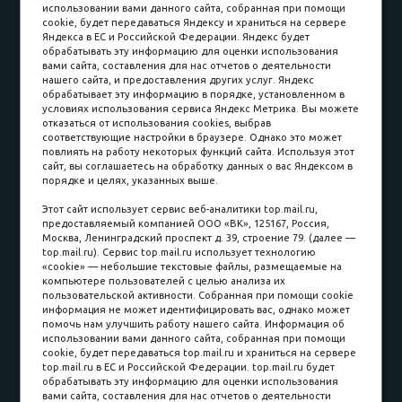
Доставка и сборка
Гарантии
использовании вами данного сайта, собранная при помощи
cookie, будет передаваться Яндексу и храниться на сервере
Карьера в компании
Контакты
Яндекса в ЕС и Российской Федерации. Яндекс будет
обрабатывать эту информацию для оценки использования
вами сайта, составления для нас отчетов о деятельности
Принимаем к оплате
нашего сайта, и предоставления других услуг. Яндекс
обрабатывает эту информацию в порядке, установленном в
условиях использования сервиса Яндекс Метрика. Вы можете
отказаться от использования cookies, выбрав
соответствующие настройки в браузере. Однако это может
повлиять на работу некоторых функций сайта. Используя этот
Наличные
сайт, вы соглашаетесь на обработку данных о вас Яндексом в
порядке и целях, указанных выше.
пл. Соляная, 6, стр. 16
Этот сайт использует сервис веб-аналитики top.mail.ru,
предоставляемый компанией ООО «ВК», 125167, Россия,
8 (3822) 60-70-30
Москва, Ленинградский проспект д. 39, строение 79. (далее —
top.mail.ru). Сервис top.mail.ru использует технологию
8 (3822) 50-39-09
«cookie» — небольшие текстовые файлы, размещаемые на
компьютере пользователей с целью анализа их
8 (3822) 22-77-68
пользовательской активности. Собранная при помощи cookie
информация не может идентифицировать вас, однако может
помочь нам улучшить работу нашего сайта. Информация об
использовании вами данного сайта, собранная при помощи
8 (3822) 50-48-50
cookie, будет передаваться top.mail.ru и храниться на сервере
top.mail.ru в ЕС и Российской Федерации. top.mail.ru будет
8 (3822) 65-42-10
обрабатывать эту информацию для оценки использования
вами сайта, составления для нас отчетов о деятельности