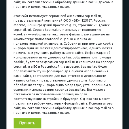
сайт, вы соглашаетесь на обработку данных о вас Яндексом в
порядке и целях, указанных выше.
пл. Соляная, 6, стр. 16
Этот сайт использует сервис веб-аналитики top.mail.ru,
предоставляемый компанией ООО «ВК», 125167, Россия,
8 (3822) 60-70-30
Москва, Ленинградский проспект д. 39, строение 79. (далее —
top.mail.ru). Сервис top.mail.ru использует технологию
8 (3822) 50-39-09
«cookie» — небольшие текстовые файлы, размещаемые на
компьютере пользователей с целью анализа их
8 (3822) 22-77-68
пользовательской активности. Собранная при помощи cookie
информация не может идентифицировать вас, однако может
помочь нам улучшить работу нашего сайта. Информация об
использовании вами данного сайта, собранная при помощи
8 (3822) 50-48-50
cookie, будет передаваться top.mail.ru и храниться на сервере
top.mail.ru в ЕС и Российской Федерации. top.mail.ru будет
8 (3822) 65-42-10
обрабатывать эту информацию для оценки использования
вами сайта, составления для нас отчетов о деятельности
нашего сайта, и предоставления других услуг. top.mail.ru
обрабатывает эту информацию в порядке, установленном в
© 2015-2026. Компания «Мебельный куб».
условиях использования сервиса top.mail.ru. Вы можете
отказаться от использования cookies, выбрав
ИП Саворенко Валерий Александрович. Россия, г. Томск, пл.
соответствующие настройки в браузере. Однако это может
Соляная, 6 стр. 16, Цокольный этаж
повлиять на работу некоторых функций сайта. Используя этот
сайт, вы соглашаетесь на обработку данных о вас top.mail.ru в
порядке и целях, указанных выше.
Мы в соц. сетях
Принять