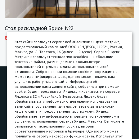
Стол раскладной Брион №2
8690 р.
Этот сайт использует сервис веб-аналитики Яндекс Метрика,
предоставляемый компанией ООО «ЯНДЕКС», 119021, Россия,
Москва, ул. Л. Толстого, 16 (далее — Яндекс). Сервис Яндекс
Метрика использует технологию «cookie» — небольшие
текстовые файлы, размещаемые на компьютере
пользователей с целью анализа их пользовательской
активности. Собранная при помощи cookie информация не
Наши работы
Оплата
может идентифицировать вас, однако может помочь нам
улучшить работу нашего сайта. Информация об
Доставка и сборка
Гарантии
использовании вами данного сайта, собранная при помощи
cookie, будет передаваться Яндексу и храниться на сервере
Карьера в компании
Контакты
Яндекса в ЕС и Российской Федерации. Яндекс будет
обрабатывать эту информацию для оценки использования
вами сайта, составления для нас отчетов о деятельности
Принимаем к оплате
нашего сайта, и предоставления других услуг. Яндекс
обрабатывает эту информацию в порядке, установленном в
условиях использования сервиса Яндекс Метрика. Вы можете
отказаться от использования cookies, выбрав
соответствующие настройки в браузере. Однако это может
повлиять на работу некоторых функций сайта. Используя этот
Наличные