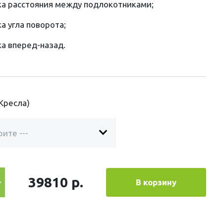
ка расстояния между подлокотниками;
ка угла поворота;
ка вперед-назад.
(Кресла)
39810 р.
В корзину