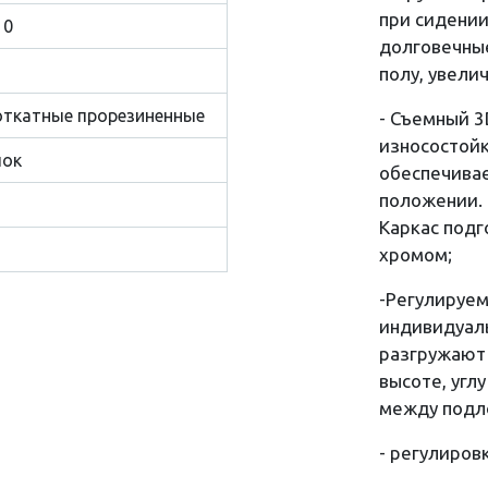
при сидении
10
долговечные
полу, увели
ткатные прорезиненные
- Съемный 
износостойк
лок
обеспечива
положении. 
Каркас подг
хромом;
-Регулируе
индивидуаль
разгружают 
высоте, угл
между подл
- регулиров