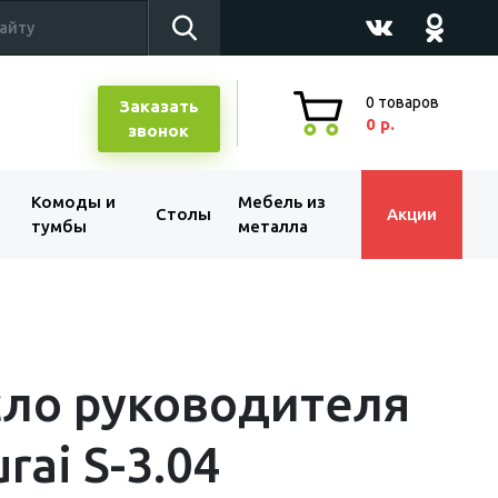
0
товаров
Заказать
0 р.
звонок
Комоды и
Мебель из
Столы
Акции
тумбы
металла
ло руководителя
rai S-3.04