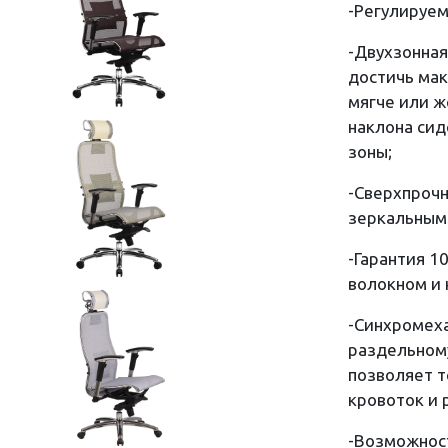
-Регулируем
-Двухзонная
достичь мак
мягче или ж
наклона сид
зоны;
-Сверхпрочн
зеркальным
-Гарантия 1
волокном и 
-Синхромеха
раздельному
позволяет т
кровоток и
-Возможнос