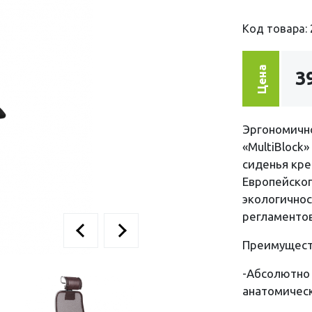
Код товара: 
Цена
3
Эргономичн
«MultiBlock
сиденья кре
Европейског
экологичнос
регламенто
Преимущест
-Абсолютно 
анатомичес