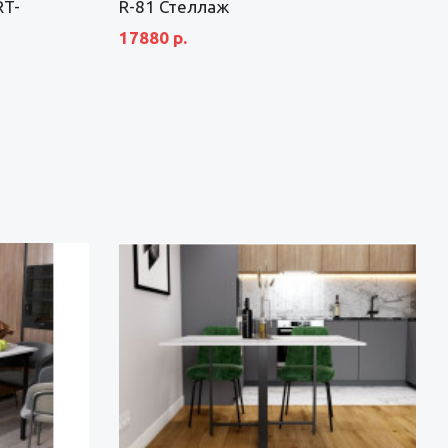
RT-
R-81 Стеллаж
17880 р.