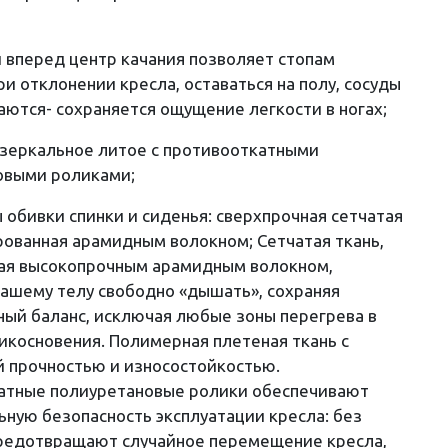
вперед центр качания позволяет стопам
ри отклонении кресла, оставаться на полу, сосуды
ются- сохраняется ощущение легкости в ногах;
 зеркальное литое с противооткатными
овыми роликами;
 обивки спинки и сиденья: сверхпрочная сетчатая
рованная арамидным волокном; Сетчатая ткань,
ая высокопрочным арамидным волокном,
ашему телу свободно «дышать», сохраняя
ый баланс, исключая любые зоны перегрева в
икосновения. Полимерная плетеная ткань с
 прочностью и износостойкостью.
атные полиуретановые ролики обеспечивают
ную безопасность эксплуатации кресла: без
предотвращают случайное перемещение кресла,