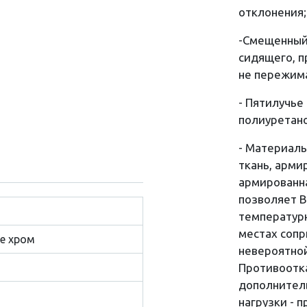
отклонения;
-Смещенный 
сидящего, п
не пережима
- Пятилучье
полиуретан
- Материалы
ткань, арми
армированн
позволяет В
температурн
местах сопр
е хром
невероятной
Противоотк
дополнитель
нагрузки - 