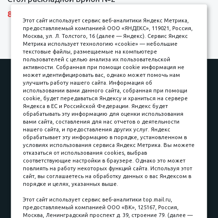
8690 р.
Этот сайт использует сервис веб-аналитики Яндекс Метрика,
предоставляемый компанией ООО «ЯНДЕКС», 119021, Россия,
Москва, ул. Л. Толстого, 16 (далее — Яндекс). Сервис Яндекс
Метрика использует технологию «cookie» — небольшие
текстовые файлы, размещаемые на компьютере
пользователей с целью анализа их пользовательской
активности. Собранная при помощи cookie информация не
Наши работы
Оплата
может идентифицировать вас, однако может помочь нам
улучшить работу нашего сайта. Информация об
Доставка и сборка
Гарантии
использовании вами данного сайта, собранная при помощи
cookie, будет передаваться Яндексу и храниться на сервере
Карьера в компании
Контакты
Яндекса в ЕС и Российской Федерации. Яндекс будет
обрабатывать эту информацию для оценки использования
вами сайта, составления для нас отчетов о деятельности
Принимаем к оплате
нашего сайта, и предоставления других услуг. Яндекс
обрабатывает эту информацию в порядке, установленном в
условиях использования сервиса Яндекс Метрика. Вы можете
отказаться от использования cookies, выбрав
соответствующие настройки в браузере. Однако это может
повлиять на работу некоторых функций сайта. Используя этот
Наличные
сайт, вы соглашаетесь на обработку данных о вас Яндексом в
порядке и целях, указанных выше.
пл. Соляная, 6, стр. 16
Этот сайт использует сервис веб-аналитики top.mail.ru,
предоставляемый компанией ООО «ВК», 125167, Россия,
8 (3822) 60-70-30
Москва, Ленинградский проспект д. 39, строение 79. (далее —