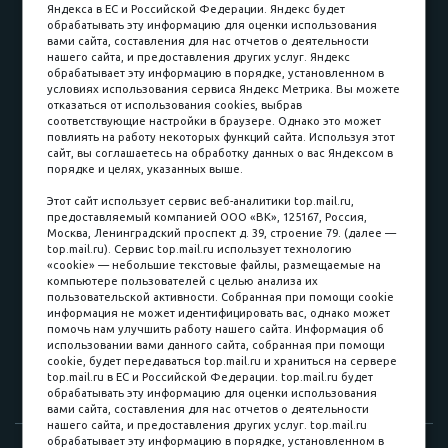
Яндекса в ЕС и Российской Федерации. Яндекс будет
обрабатывать эту информацию для оценки использования
вами сайта, составления для нас отчетов о деятельности
Принимаем к оплате
нашего сайта, и предоставления других услуг. Яндекс
обрабатывает эту информацию в порядке, установленном в
условиях использования сервиса Яндекс Метрика. Вы можете
отказаться от использования cookies, выбрав
соответствующие настройки в браузере. Однако это может
повлиять на работу некоторых функций сайта. Используя этот
Наличные
сайт, вы соглашаетесь на обработку данных о вас Яндексом в
порядке и целях, указанных выше.
пл. Соляная, 6, стр. 16
Этот сайт использует сервис веб-аналитики top.mail.ru,
предоставляемый компанией ООО «ВК», 125167, Россия,
8 (3822) 60-70-30
Москва, Ленинградский проспект д. 39, строение 79. (далее —
top.mail.ru). Сервис top.mail.ru использует технологию
8 (3822) 50-39-09
«cookie» — небольшие текстовые файлы, размещаемые на
компьютере пользователей с целью анализа их
8 (3822) 22-77-68
пользовательской активности. Собранная при помощи cookie
информация не может идентифицировать вас, однако может
помочь нам улучшить работу нашего сайта. Информация об
использовании вами данного сайта, собранная при помощи
8 (3822) 50-48-50
cookie, будет передаваться top.mail.ru и храниться на сервере
top.mail.ru в ЕС и Российской Федерации. top.mail.ru будет
8 (3822) 65-42-10
обрабатывать эту информацию для оценки использования
вами сайта, составления для нас отчетов о деятельности
нашего сайта, и предоставления других услуг. top.mail.ru
обрабатывает эту информацию в порядке, установленном в