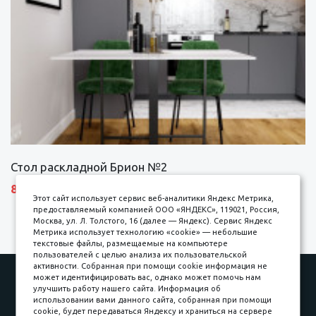
Стол раскладной Брион №2
8690 р.
Этот сайт использует сервис веб-аналитики Яндекс Метрика,
предоставляемый компанией ООО «ЯНДЕКС», 119021, Россия,
Москва, ул. Л. Толстого, 16 (далее — Яндекс). Сервис Яндекс
Метрика использует технологию «cookie» — небольшие
текстовые файлы, размещаемые на компьютере
пользователей с целью анализа их пользовательской
активности. Собранная при помощи cookie информация не
Наши работы
Оплата
может идентифицировать вас, однако может помочь нам
улучшить работу нашего сайта. Информация об
Доставка и сборка
Гарантии
использовании вами данного сайта, собранная при помощи
cookie, будет передаваться Яндексу и храниться на сервере
Карьера в компании
Контакты