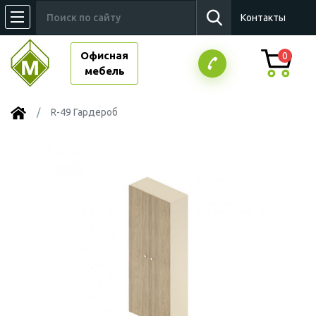
Контакты
Офисная
0
мебель
R-49 Гардероб