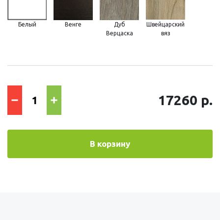
Белый
Венге
Дуб
Швейцарский
Верцаска
вяз
17260 р.
В корзину