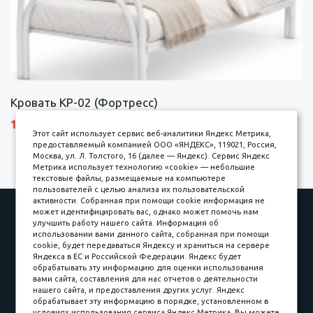
Кровать КР-02 (Фортресс)
10690 р.
Этот сайт использует сервис веб-аналитики Яндекс Метрика,
предоставляемый компанией ООО «ЯНДЕКС», 119021, Россия,
Москва, ул. Л. Толстого, 16 (далее — Яндекс). Сервис Яндекс
Метрика использует технологию «cookie» — небольшие
текстовые файлы, размещаемые на компьютере
пользователей с целью анализа их пользовательской
активности. Собранная при помощи cookie информация не
Наши работы
Оплата
может идентифицировать вас, однако может помочь нам
улучшить работу нашего сайта. Информация об
Доставка и сборка
Гарантии
использовании вами данного сайта, собранная при помощи
cookie, будет передаваться Яндексу и храниться на сервере
Карьера в компании
Контакты
Яндекса в ЕС и Российской Федерации. Яндекс будет
обрабатывать эту информацию для оценки использования
вами сайта, составления для нас отчетов о деятельности
Принимаем к оплате
нашего сайта, и предоставления других услуг. Яндекс
обрабатывает эту информацию в порядке, установленном в
условиях использования сервиса Яндекс Метрика. Вы можете