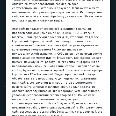
отказаться от использования cookies, выбрав
соответствующие настройки в браузере. Однако это может
повлиять на работу некоторых функций сайта. Используя этот
Наличные
сайт, вы соглашаетесь на обработку данных о вас Яндексом в
порядке и целях, указанных выше.
пл. Соляная, 6, стр. 16
Этот сайт использует сервис веб-аналитики top.mail.ru,
предоставляемый компанией ООО «ВК», 125167, Россия,
8 (3822) 60-70-30
Москва, Ленинградский проспект д. 39, строение 79. (далее —
top.mail.ru). Сервис top.mail.ru использует технологию
8 (3822) 50-39-09
«cookie» — небольшие текстовые файлы, размещаемые на
компьютере пользователей с целью анализа их
8 (3822) 22-77-68
пользовательской активности. Собранная при помощи cookie
информация не может идентифицировать вас, однако может
помочь нам улучшить работу нашего сайта. Информация об
использовании вами данного сайта, собранная при помощи
8 (3822) 50-48-50
cookie, будет передаваться top.mail.ru и храниться на сервере
top.mail.ru в ЕС и Российской Федерации. top.mail.ru будет
8 (3822) 65-42-10
обрабатывать эту информацию для оценки использования
вами сайта, составления для нас отчетов о деятельности
нашего сайта, и предоставления других услуг. top.mail.ru
обрабатывает эту информацию в порядке, установленном в
© 2015-2026. Компания «Мебельный куб».
условиях использования сервиса top.mail.ru. Вы можете
отказаться от использования cookies, выбрав
ИП Саворенко Валерий Александрович. Россия, г. Томск, пл.
соответствующие настройки в браузере. Однако это может
Соляная, 6 стр. 16, Цокольный этаж
повлиять на работу некоторых функций сайта. Используя этот
сайт, вы соглашаетесь на обработку данных о вас top.mail.ru в
порядке и целях, указанных выше.