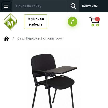
Контакты
Офисная
0
мебель
Стул Персона-3 с пюпитром