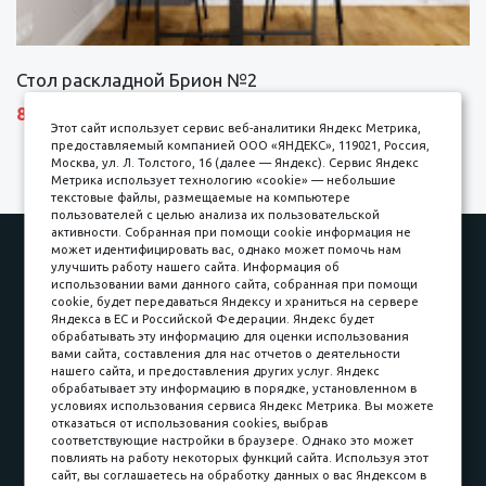
Стол раскладной Брион №2
8690 р.
Этот сайт использует сервис веб-аналитики Яндекс Метрика,
предоставляемый компанией ООО «ЯНДЕКС», 119021, Россия,
Москва, ул. Л. Толстого, 16 (далее — Яндекс). Сервис Яндекс
Метрика использует технологию «cookie» — небольшие
текстовые файлы, размещаемые на компьютере
пользователей с целью анализа их пользовательской
активности. Собранная при помощи cookie информация не
Наши работы
Оплата
может идентифицировать вас, однако может помочь нам
улучшить работу нашего сайта. Информация об
Доставка и сборка
Гарантии
использовании вами данного сайта, собранная при помощи
cookie, будет передаваться Яндексу и храниться на сервере
Карьера в компании
Контакты
Яндекса в ЕС и Российской Федерации. Яндекс будет
обрабатывать эту информацию для оценки использования
вами сайта, составления для нас отчетов о деятельности
Принимаем к оплате
нашего сайта, и предоставления других услуг. Яндекс
обрабатывает эту информацию в порядке, установленном в
условиях использования сервиса Яндекс Метрика. Вы можете
отказаться от использования cookies, выбрав
соответствующие настройки в браузере. Однако это может
повлиять на работу некоторых функций сайта. Используя этот
Наличные
сайт, вы соглашаетесь на обработку данных о вас Яндексом в