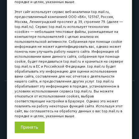
порядке и целях, указанных выше.
пл. Соляная, 6, стр. 16
Этот сайт использует сервис веб-аналитики top.mail.ru,
предоставляемый компанией ООО «ВК», 125167, Россия,
8 (3822) 60-70-30
Москва, Ленинградский проспект д. 39, строение 79. (далее —
top.mail.ru). Сервис top.mail.ru использует технологию
8 (3822) 50-39-09
«cookie» — небольшие текстовые файлы, размещаемые на
компьютере пользователей с целью анализа их
8 (3822) 22-77-68
пользовательской активности. Собранная при помощи cookie
информация не может идентифицировать вас, однако может
помочь нам улучшить работу нашего сайта. Информация об
использовании вами данного сайта, собранная при помощи
8 (3822) 50-48-50
cookie, будет передаваться top.mail.ru и храниться на сервере
top.mail.ru в ЕС и Российской Федерации. top.mail.ru будет
8 (3822) 65-42-10
обрабатывать эту информацию для оценки использования
вами сайта, составления для нас отчетов о деятельности
нашего сайта, и предоставления других услуг. top.mail.ru
обрабатывает эту информацию в порядке, установленном в
© 2015-2026. Компания «Мебельный куб».
условиях использования сервиса top.mail.ru. Вы можете
отказаться от использования cookies, выбрав
ИП Саворенко Валерий Александрович. Россия, г. Томск, пл.
соответствующие настройки в браузере. Однако это может
Соляная, 6 стр. 16, Цокольный этаж
повлиять на работу некоторых функций сайта. Используя этот
сайт, вы соглашаетесь на обработку данных о вас top.mail.ru в
порядке и целях, указанных выше.
Мы в соц. сетях
Принять
Разработка сайта
«Синект»