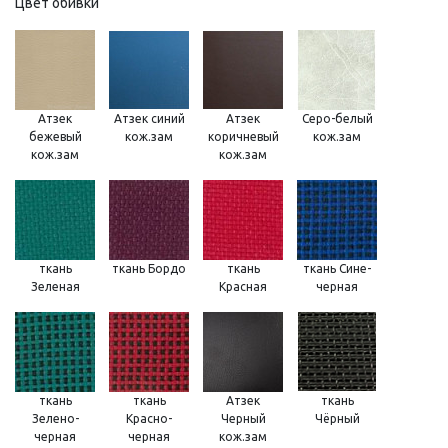
Цвет обивки
Атзек
Атзек синий
Атзек
Серо-белый
бежевый
кож.зам
коричневый
кож.зам
кож.зам
кож.зам
ткань
ткань Бордо
ткань
ткань Сине-
Зеленая
Красная
черная
ткань
ткань
Атзек
ткань
Зелено-
Красно-
Черный
Чёрный
черная
черная
кож.зам