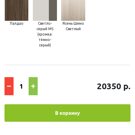
Палдао
Светло-
Ясень Шимо
серый MS
Светлый
(кромка:
тёмно-
серый)
20350 р.
В корзину