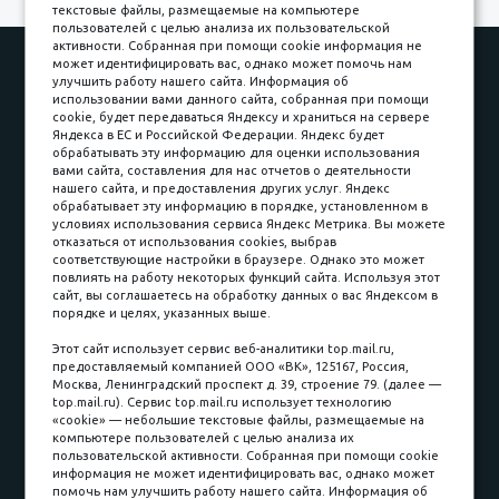
текстовые файлы, размещаемые на компьютере
пользователей с целью анализа их пользовательской
активности. Собранная при помощи cookie информация не
Наши работы
Оплата
может идентифицировать вас, однако может помочь нам
улучшить работу нашего сайта. Информация об
Доставка и сборка
Гарантии
использовании вами данного сайта, собранная при помощи
cookie, будет передаваться Яндексу и храниться на сервере
Карьера в компании
Контакты
Яндекса в ЕС и Российской Федерации. Яндекс будет
обрабатывать эту информацию для оценки использования
вами сайта, составления для нас отчетов о деятельности
Принимаем к оплате
нашего сайта, и предоставления других услуг. Яндекс
обрабатывает эту информацию в порядке, установленном в
условиях использования сервиса Яндекс Метрика. Вы можете
отказаться от использования cookies, выбрав
соответствующие настройки в браузере. Однако это может
повлиять на работу некоторых функций сайта. Используя этот
Наличные
сайт, вы соглашаетесь на обработку данных о вас Яндексом в
порядке и целях, указанных выше.
пл. Соляная, 6, стр. 16
Этот сайт использует сервис веб-аналитики top.mail.ru,
предоставляемый компанией ООО «ВК», 125167, Россия,
8 (3822) 60-70-30
Москва, Ленинградский проспект д. 39, строение 79. (далее —
top.mail.ru). Сервис top.mail.ru использует технологию
8 (3822) 50-39-09
«cookie» — небольшие текстовые файлы, размещаемые на
компьютере пользователей с целью анализа их
8 (3822) 22-77-68
пользовательской активности. Собранная при помощи cookie
информация не может идентифицировать вас, однако может
помочь нам улучшить работу нашего сайта. Информация об