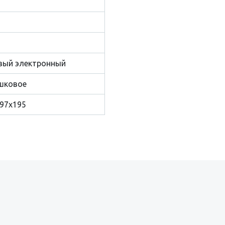
вый электронный
шковое
97x195