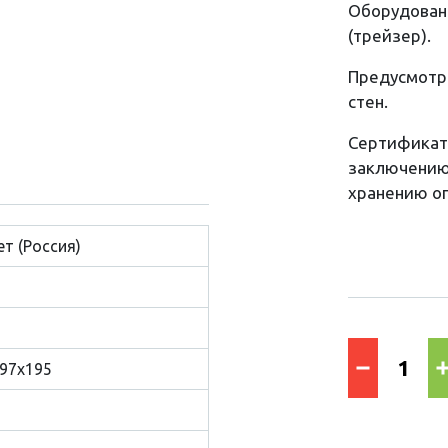
Оборудован
(трейзер).
Предусмотре
стен.
Сертификат 
заключению
хранению ог
т (Россия)
97x195