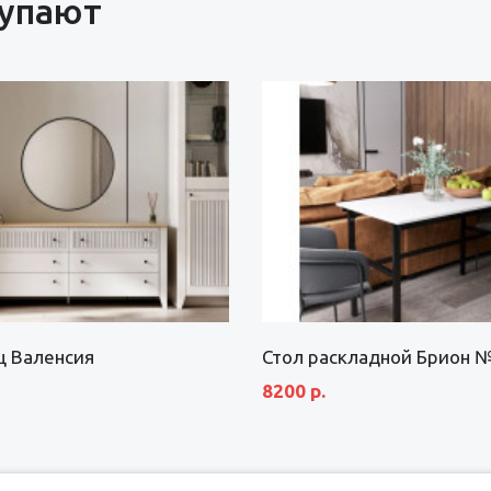
купают
щ Валенсия
Стол раскладной Брион 
8200 р.