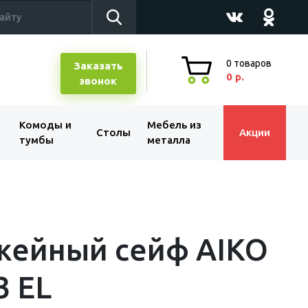
0
товаров
Заказать
0 р.
звонок
Комоды и
Мебель из
Столы
Акции
тумбы
металла
жейный сейф AIKO
3 EL