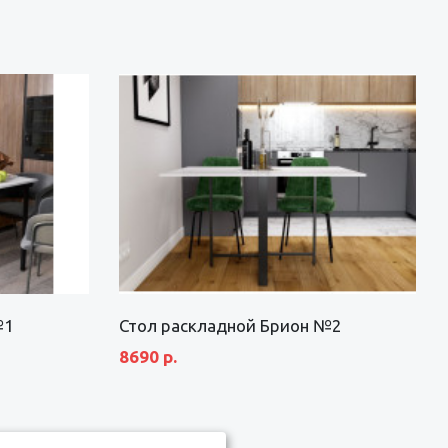
№1
Стол раскладной Брион №2
8690 р.