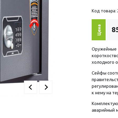
Код товара: 
Цена
8
Оружейные с
короткоство
холодного о
Сейфы соот
правительст
регулирован
к нему на т
Комплектую
аварийный 