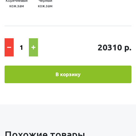
Коричневый
Черный
кож.зам
кож.зам
20310 р.
В корзину
Похожие товары