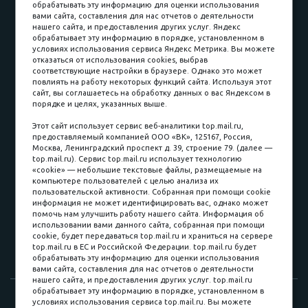
обрабатывать эту информацию для оценки использования
вами сайта, составления для нас отчетов о деятельности
Принимаем к оплате
нашего сайта, и предоставления других услуг. Яндекс
обрабатывает эту информацию в порядке, установленном в
условиях использования сервиса Яндекс Метрика. Вы можете
отказаться от использования cookies, выбрав
соответствующие настройки в браузере. Однако это может
повлиять на работу некоторых функций сайта. Используя этот
Наличные
сайт, вы соглашаетесь на обработку данных о вас Яндексом в
порядке и целях, указанных выше.
пл. Соляная, 6, стр. 16
Этот сайт использует сервис веб-аналитики top.mail.ru,
предоставляемый компанией ООО «ВК», 125167, Россия,
8 (3822) 60-70-30
Москва, Ленинградский проспект д. 39, строение 79. (далее —
top.mail.ru). Сервис top.mail.ru использует технологию
8 (3822) 50-39-09
«cookie» — небольшие текстовые файлы, размещаемые на
компьютере пользователей с целью анализа их
8 (3822) 22-77-68
пользовательской активности. Собранная при помощи cookie
информация не может идентифицировать вас, однако может
помочь нам улучшить работу нашего сайта. Информация об
использовании вами данного сайта, собранная при помощи
8 (3822) 50-48-50
cookie, будет передаваться top.mail.ru и храниться на сервере
top.mail.ru в ЕС и Российской Федерации. top.mail.ru будет
8 (3822) 65-42-10
обрабатывать эту информацию для оценки использования
вами сайта, составления для нас отчетов о деятельности
нашего сайта, и предоставления других услуг. top.mail.ru
обрабатывает эту информацию в порядке, установленном в
© 2015-2026. Компания «Мебельный куб».
условиях использования сервиса top.mail.ru. Вы можете