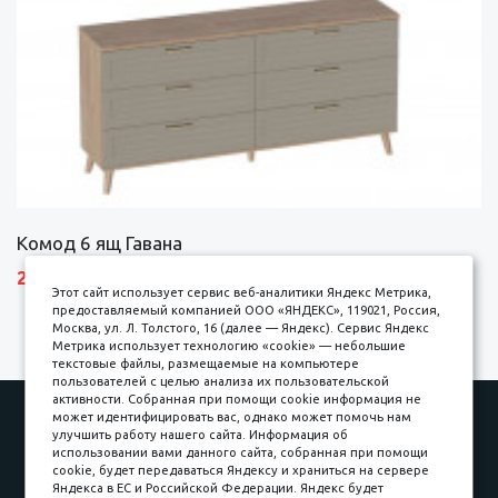
Комод 6 ящ Гавана
27690 р.
Этот сайт использует сервис веб-аналитики Яндекс Метрика,
предоставляемый компанией ООО «ЯНДЕКС», 119021, Россия,
Москва, ул. Л. Толстого, 16 (далее — Яндекс). Сервис Яндекс
Метрика использует технологию «cookie» — небольшие
текстовые файлы, размещаемые на компьютере
пользователей с целью анализа их пользовательской
активности. Собранная при помощи cookie информация не
Наши работы
Оплата
может идентифицировать вас, однако может помочь нам
улучшить работу нашего сайта. Информация об
Доставка и сборка
Гарантии
использовании вами данного сайта, собранная при помощи
cookie, будет передаваться Яндексу и храниться на сервере
Карьера в компании
Контакты
Яндекса в ЕС и Российской Федерации. Яндекс будет