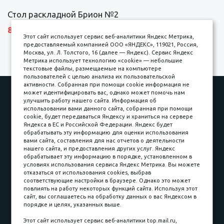
Стол раскладной Брион №2
8690 р.
Этот сайт использует сервис веб-аналитики Яндекс Метрика,
предоставляемый компанией ООО «ЯНДЕКС», 119021, Россия,
Москва, ул. Л. Толстого, 16 (далее — Яндекс). Сервис Яндекс
Метрика использует технологию «cookie» — небольшие
текстовые файлы, размещаемые на компьютере
пользователей с целью анализа их пользовательской
активности. Собранная при помощи cookie информация не
Наши работы
Оплата
может идентифицировать вас, однако может помочь нам
улучшить работу нашего сайта. Информация об
Доставка и сборка
Гарантии
использовании вами данного сайта, собранная при помощи
cookie, будет передаваться Яндексу и храниться на сервере
Карьера в компании
Контакты
Яндекса в ЕС и Российской Федерации. Яндекс будет
обрабатывать эту информацию для оценки использования
вами сайта, составления для нас отчетов о деятельности
Принимаем к оплате
нашего сайта, и предоставления других услуг. Яндекс
обрабатывает эту информацию в порядке, установленном в
условиях использования сервиса Яндекс Метрика. Вы можете
отказаться от использования cookies, выбрав
соответствующие настройки в браузере. Однако это может
повлиять на работу некоторых функций сайта. Используя этот
Наличные
сайт, вы соглашаетесь на обработку данных о вас Яндексом в
порядке и целях, указанных выше.
пл. Соляная, 6, стр. 16
Этот сайт использует сервис веб-аналитики top.mail.ru,