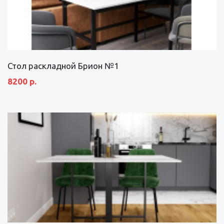
Стол раскладной Брион №1
8200 р.