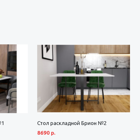
№1
Стол раскладной Брион №2
8690 р.