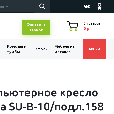
0
товаров
Заказать
0 р.
звонок
Комоды и
Мебель из
Столы
Акции
тумбы
металла
пьютерное кресло
a SU-B-10/подл.158