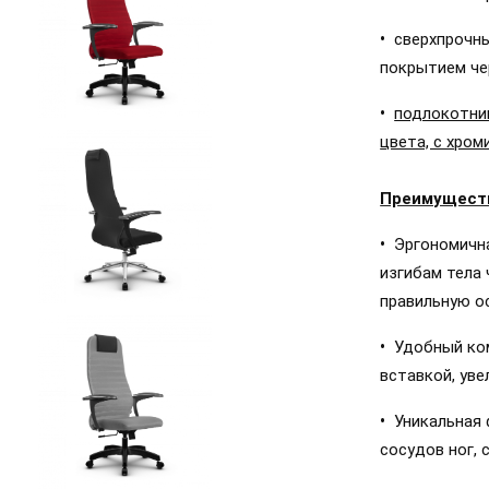
•
сверхпрочн
покрытием че
•
подлокотни
цвета, c хро
Преимущест
•
Эргономичн
изгибам тела
правильную ос
•
Удобный ко
вставкой, ув
•
Уникальная
сосудов ног, 