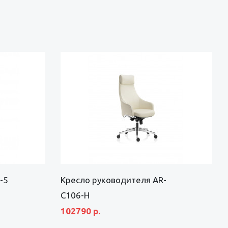
-5
Кресло руководителя AR-
C106-H
102790 р.