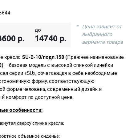
5644
Цена зависит от
до
выбранного
3600 р.
14740 р.
варианта товара
е кресло
SU-B-10/подл.158 (
Прежнее наименование
8
)
– базовая модель с высокой спинкой линейки
сел серии «SU», сочетающая в себе необходимые
эргономичную форму, соответствующую
ой форме человека, современный дизайн и
й комфорт по доступной цене.
ные особенности:
кнутая сверху спинка кресла;
фортное объемное сиденье;