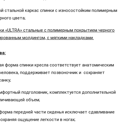
ый стальной каркас спинки с износостойким полимерным
рного цвета;
ки «ULTRA» стальные с полимерным покрытием черного
мированным молдингом, с мягкими накладками.
ва:
ая форма спинки кресла соответствует анатомическим
 человека, поддерживает позвоночник и сохраняет
анку;
мфортный подголовник, комплектуется дополнительной
еличивающей объем;
 форма передней части сиденья исключает сдавливание
сохраняя ощущение легкости в ногах;