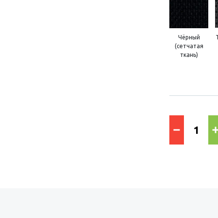
Чёрный
(сетчатая
ткань)