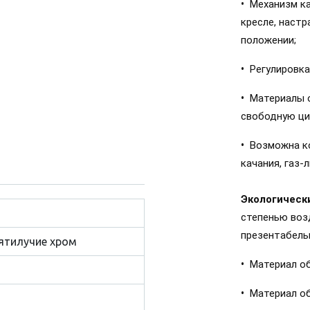
•
Механизм к
кресле, наст
положении;
•
Регулировка
•
Материалы 
свободную ци
•
Возможна к
качания, газ-
Экологическ
степенью воз
презентабель
Пятилучие хром
•
Материал об
•
Материал об