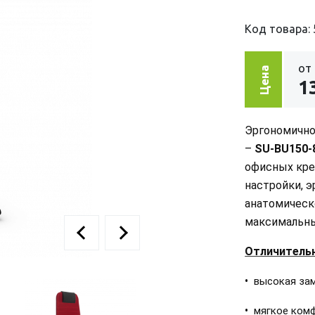
Код товара: 
от
Цена
1
Эргономично
–
SU-
BU150-
офисных кре
настройки, 
анатомическ
максимальны
Отличитель
•
высокая зам
•
мягкое ком