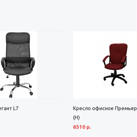
гант L7
Кресло офисное Премьер
(Н)
6510 р.