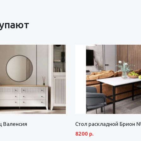
купают
щ Валенсия
Стол раскладной Брион 
8200 р.