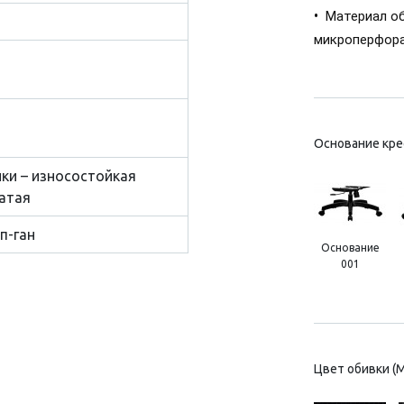
•
Материал об
микроперфора
Основание кре
нки – износостойкая
атая
п-ган
Основание
001
Цвет обивки (M