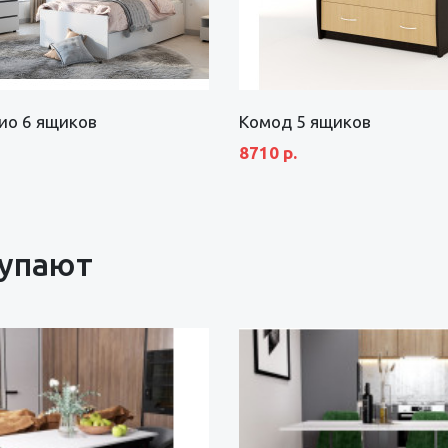
ио 6 ящиков
Комод 5 ящиков
8710 р.
купают