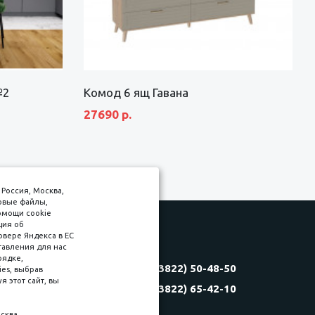
№2
Комод 6 ящ Гавана
27690 р.
Россия, Москва,
товые файлы,
омощи cookie
ция об
рвере Яндекса в ЕС
тавления для нас
Соляная, 6, стр. 16
рядке,
8 (3822) 50-48-50
es, выбрав
(3822) 60-70-30
 этот сайт, вы
8 (3822) 65-42-10
(3822) 50-39-09
(3822) 22-77-68
сква,