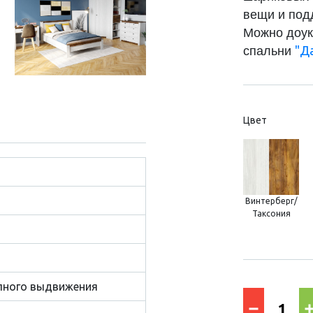
вещи и под
Можно доук
"Д
спальни
Цвет
Винтерберг/
Таксония
лного выдвижения