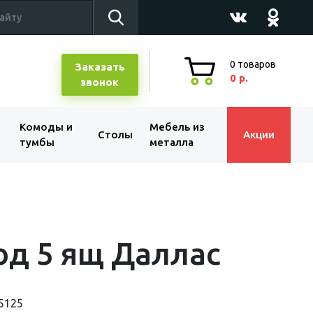
0
товаров
Заказать
0 р.
звонок
Комоды и
Мебель из
Столы
Акции
тумбы
металла
д 5 ящ Даллас
5125