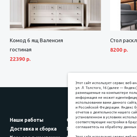
Комод 6 ящ Валенсия
Стол раск
гостиная
8200 р.
22390 р.
Этот сайт использует сервис веб-
ул. Л. Толстого, 16 (далее — Янде
размещаемые на компьютере пользо
информация не может идентифициро
использовании вами данного сайта,
и Российской Федерации. Яндекс б
Прин
отчетов о деятельности нашего сай
установленном в условиях использ
Наши работы
Оплата
соответствующие настройки в брауз
соглашаетесь на обработку данных 
Доставка и сборка
Гарантии
Этот сайт использует сервис веб-а