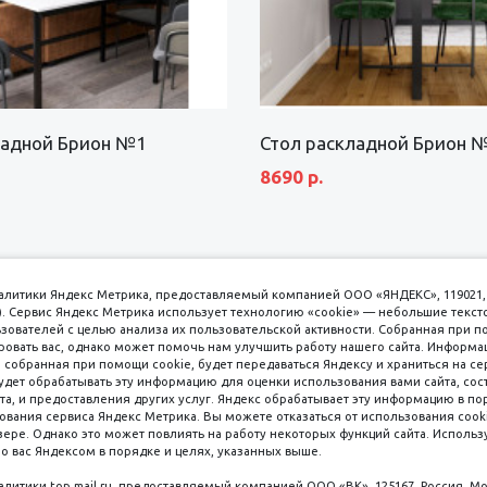
ладной Брион №1
Стол раскладной Брион 
8690 р.
аналитики Яндекс Метрика, предоставляемый компанией ООО «ЯНДЕКС», 119021, 
кс). Сервис Яндекс Метрика использует технологию «cookie» — небольшие текс
вателей с целью анализа их пользовательской активности. Собранная при п
вать вас, однако может помочь нам улучшить работу нашего сайта. Информа
 собранная при помощи cookie, будет передаваться Яндексу и храниться на се
удет обрабатывать эту информацию для оценки использования вами сайта, сос
имаем к оплате
пл. 
та, и предоставления других услуг. Яндекс обрабатывает эту информацию в по
ования сервиса Яндекс Метрика. Вы можете отказаться от использования cooki
8 
ере. Однако это может повлиять на работу некоторых функций сайта. Используя
о вас Яндексом в порядке и целях, указанных выше.
8 
8 
налитики top.mail.ru, предоставляемый компанией ООО «ВК», 125167, Россия, Мо