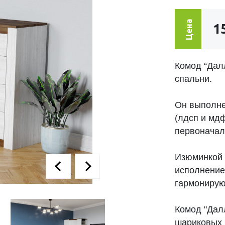
Цена
1
Комод “Дал
спальни.
Он выполне
(лдсп и мдф
первоначал
Изюминкой 
исполнение
гармонирую
Комод "Дал
шариковых 