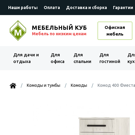
Наши работы
Оплата
Доставка и сборка
Гарантии
МЕБЕЛЬНЫЙ КУБ
Офисная
Мебель по низким ценам
мебель
Для дачи и
Для
Для
Для
Дл
отдыха
офиса
спальни
гостиной
кух
Комоды и тумбы
Комоды
Комод 400 Фиест