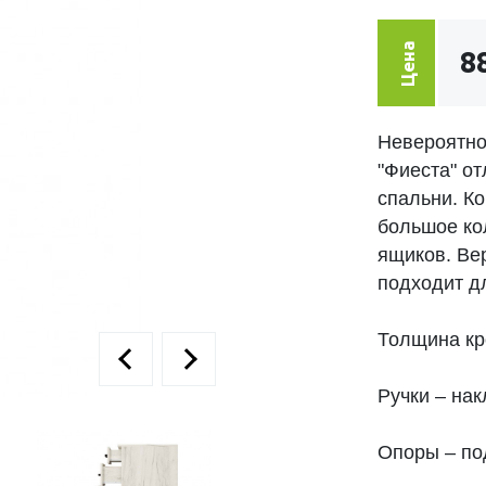
Цена
8
Невероятно
"Фиеста" о
спальни. К
большое ко
ящиков. Ве
подходит д
Толщина кр
Ручки – нак
Опоры – под