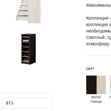
Максимальна
Коллекция 
коллекция м
необходимы
Светлый, т
атмосферу л
Цвет
Венге/
Лоредо
BTS