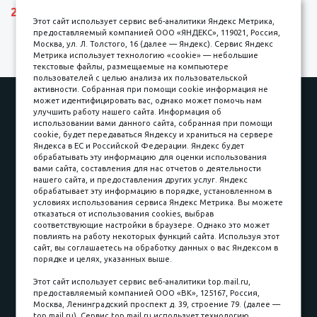
27690 р.
Этот сайт использует сервис веб-аналитики Яндекс Метрика,
предоставляемый компанией ООО «ЯНДЕКС», 119021, Россия,
Москва, ул. Л. Толстого, 16 (далее — Яндекс). Сервис Яндекс
Метрика использует технологию «cookie» — небольшие
текстовые файлы, размещаемые на компьютере
пользователей с целью анализа их пользовательской
активности. Собранная при помощи cookie информация не
Наши работы
Оплата
может идентифицировать вас, однако может помочь нам
улучшить работу нашего сайта. Информация об
Доставка и сборка
Гарантии
использовании вами данного сайта, собранная при помощи
cookie, будет передаваться Яндексу и храниться на сервере
Карьера в компании
Контакты
Яндекса в ЕС и Российской Федерации. Яндекс будет
обрабатывать эту информацию для оценки использования
вами сайта, составления для нас отчетов о деятельности
Принимаем к оплате
нашего сайта, и предоставления других услуг. Яндекс
обрабатывает эту информацию в порядке, установленном в
условиях использования сервиса Яндекс Метрика. Вы можете
отказаться от использования cookies, выбрав
соответствующие настройки в браузере. Однако это может
повлиять на работу некоторых функций сайта. Используя этот
Наличные
сайт, вы соглашаетесь на обработку данных о вас Яндексом в
порядке и целях, указанных выше.
пл. Соляная, 6, стр. 16
Этот сайт использует сервис веб-аналитики top.mail.ru,
предоставляемый компанией ООО «ВК», 125167, Россия,
8 (3822) 60-70-30
Москва, Ленинградский проспект д. 39, строение 79. (далее —
top.mail.ru). Сервис top.mail.ru использует технологию