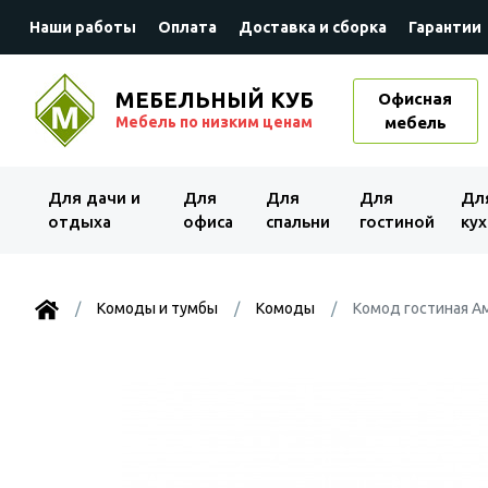
Наши работы
Оплата
Доставка и сборка
Гарантии
МЕБЕЛЬНЫЙ КУБ
Офисная
Мебель по низким ценам
мебель
Для дачи и
Для
Для
Для
Дл
отдыха
офиса
спальни
гостиной
кух
Комоды и тумбы
Комоды
Комод гостиная А