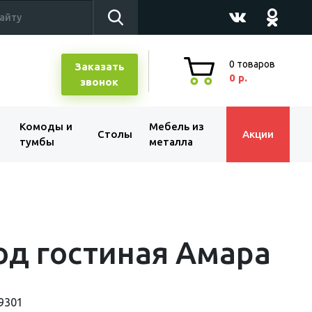
0
товаров
Заказать
0 р.
звонок
Комоды и
Мебель из
Столы
Акции
тумбы
металла
д гостиная Амара
9301