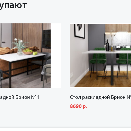
купают
ладной Брион №1
Стол раскладной Брион 
8690 р.