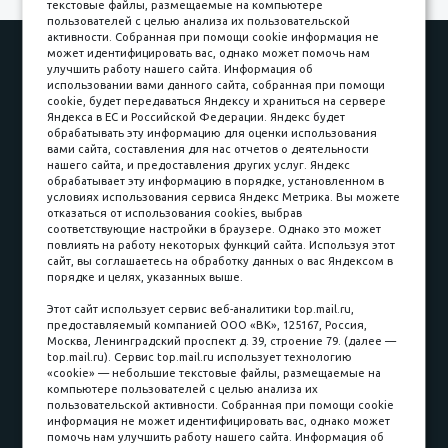
текстовые файлы, размещаемые на компьютере
пользователей с целью анализа их пользовательской
активности. Собранная при помощи cookie информация не
Наши работы
Оплата
может идентифицировать вас, однако может помочь нам
улучшить работу нашего сайта. Информация об
Доставка и сборка
Гарантии
использовании вами данного сайта, собранная при помощи
cookie, будет передаваться Яндексу и храниться на сервере
Карьера в компании
Контакты
Яндекса в ЕС и Российской Федерации. Яндекс будет
обрабатывать эту информацию для оценки использования
вами сайта, составления для нас отчетов о деятельности
Принимаем к оплате
нашего сайта, и предоставления других услуг. Яндекс
обрабатывает эту информацию в порядке, установленном в
условиях использования сервиса Яндекс Метрика. Вы можете
отказаться от использования cookies, выбрав
соответствующие настройки в браузере. Однако это может
повлиять на работу некоторых функций сайта. Используя этот
Наличные
сайт, вы соглашаетесь на обработку данных о вас Яндексом в
порядке и целях, указанных выше.
пл. Соляная, 6, стр. 16
Этот сайт использует сервис веб-аналитики top.mail.ru,
предоставляемый компанией ООО «ВК», 125167, Россия,
8 (3822) 60-70-30
Москва, Ленинградский проспект д. 39, строение 79. (далее —
top.mail.ru). Сервис top.mail.ru использует технологию
8 (3822) 50-39-09
«cookie» — небольшие текстовые файлы, размещаемые на
компьютере пользователей с целью анализа их
8 (3822) 22-77-68
пользовательской активности. Собранная при помощи cookie
информация не может идентифицировать вас, однако может
помочь нам улучшить работу нашего сайта. Информация об