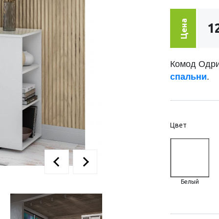
Цена
1
Комод Одри
спальни
.
Цвет
Белый