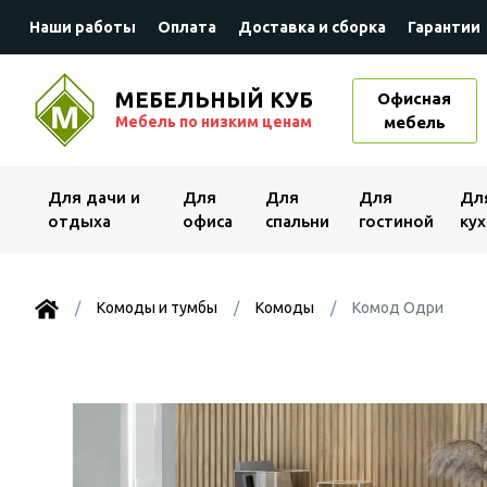
Наши работы
Оплата
Доставка и сборка
Гарантии
МЕБЕЛЬНЫЙ КУБ
Офисная
Мебель по низким ценам
мебель
Для дачи и
Для
Для
Для
Дл
отдыха
офиса
спальни
гостиной
кух
Комоды и тумбы
Комоды
Комод Одри