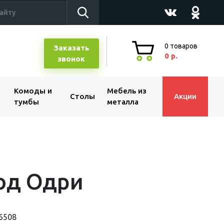
0
товаров
Заказать
0 р.
звонок
Комоды и
Мебель из
Столы
Акции
тумбы
металла
од Одри
6508