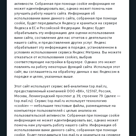
активности. Собранная при помощи cookie информация не
Наши работы
Оплата
может идентифицировать вас, однако может помочь нам
улучшить работу нашего сайта. Информация об
Доставка и сборка
Гарантии
использовании вами данного сайта, собранная при помощи
cookie, будет передаваться Яндексу и храниться на сервере
Карьера в компании
Контакты
Яндекса в ЕС и Российской Федерации. Яндекс будет
обрабатывать эту информацию для оценки использования
вами сайта, составления для нас отчетов о деятельности
Принимаем к оплате
нашего сайта, и предоставления других услуг. Яндекс
обрабатывает эту информацию в порядке, установленном в
условиях использования сервиса Яндекс Метрика. Вы можете
отказаться от использования cookies, выбрав
соответствующие настройки в браузере. Однако это может
повлиять на работу некоторых функций сайта. Используя этот
Наличные
сайт, вы соглашаетесь на обработку данных о вас Яндексом в
порядке и целях, указанных выше.
пл. Соляная, 6, стр. 16
Этот сайт использует сервис веб-аналитики top.mail.ru,
предоставляемый компанией ООО «ВК», 125167, Россия,
8 (3822) 60-70-30
Москва, Ленинградский проспект д. 39, строение 79. (далее —
top.mail.ru). Сервис top.mail.ru использует технологию
8 (3822) 50-39-09
«cookie» — небольшие текстовые файлы, размещаемые на
компьютере пользователей с целью анализа их
8 (3822) 22-77-68
пользовательской активности. Собранная при помощи cookie
информация не может идентифицировать вас, однако может
помочь нам улучшить работу нашего сайта. Информация об
использовании вами данного сайта, собранная при помощи
8 (3822) 50-48-50
cookie, будет передаваться top.mail.ru и храниться на сервере