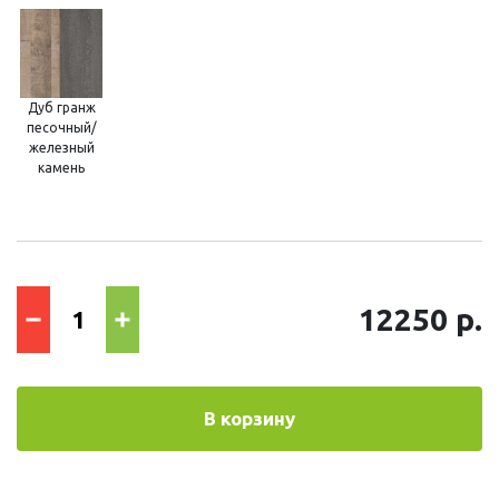
Дуб гранж
песочный/
железный
камень
12250 р.
В корзину