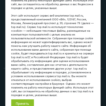
повлиять на работу некоторых функций сайта. Используя этот
Наличные
сайт, вы соглашаетесь на обработку данных о вас Яндексом в
порядке и целях, указанных выше.
пл. Соляная, 6, стр. 16
Этот сайт использует сервис веб-аналитики top.mail.ru,
предоставляемый компанией ООО «ВК», 125167, Россия,
8 (3822) 60-70-30
Москва, Ленинградский проспект д. 39, строение 79. (далее —
top.mail.ru). Сервис top.mail.ru использует технологию
8 (3822) 50-39-09
«cookie» — небольшие текстовые файлы, размещаемые на
компьютере пользователей с целью анализа их
8 (3822) 22-77-68
пользовательской активности. Собранная при помощи cookie
информация не может идентифицировать вас, однако может
помочь нам улучшить работу нашего сайта. Информация об
использовании вами данного сайта, собранная при помощи
8 (3822) 50-48-50
cookie, будет передаваться top.mail.ru и храниться на сервере
top.mail.ru в ЕС и Российской Федерации. top.mail.ru будет
8 (3822) 65-42-10
обрабатывать эту информацию для оценки использования
вами сайта, составления для нас отчетов о деятельности
нашего сайта, и предоставления других услуг. top.mail.ru
обрабатывает эту информацию в порядке, установленном в
© 2015-2026. Компания «Мебельный куб».
условиях использования сервиса top.mail.ru. Вы можете
отказаться от использования cookies, выбрав
ИП Саворенко Валерий Александрович. Россия, г. Томск, пл.
соответствующие настройки в браузере. Однако это может
Соляная, 6 стр. 16, Цокольный этаж
повлиять на работу некоторых функций сайта. Используя этот
сайт, вы соглашаетесь на обработку данных о вас top.mail.ru в
порядке и целях, указанных выше.
Мы в соц. сетях
Принять