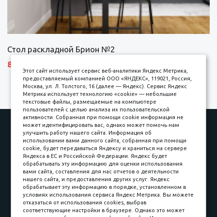
Стол раскладной Брион №2
8690 р.
Этот сайт использует сервис веб-аналитики Яндекс Метрика,
предоставляемый компанией ООО «ЯНДЕКС», 119021, Россия,
Москва, ул. Л. Толстого, 16 (далее — Яндекс). Сервис Яндекс
Метрика использует технологию «cookie» — небольшие
текстовые файлы, размещаемые на компьютере
пользователей с целью анализа их пользовательской
активности. Собранная при помощи cookie информация не
Наши работы
Оплата
может идентифицировать вас, однако может помочь нам
улучшить работу нашего сайта. Информация об
Доставка и сборка
Гарантии
использовании вами данного сайта, собранная при помощи
cookie, будет передаваться Яндексу и храниться на сервере
Карьера в компании
Контакты
Яндекса в ЕС и Российской Федерации. Яндекс будет
обрабатывать эту информацию для оценки использования
вами сайта, составления для нас отчетов о деятельности
Принимаем к оплате
нашего сайта, и предоставления других услуг. Яндекс
обрабатывает эту информацию в порядке, установленном в
условиях использования сервиса Яндекс Метрика. Вы можете
отказаться от использования cookies, выбрав
соответствующие настройки в браузере. Однако это может