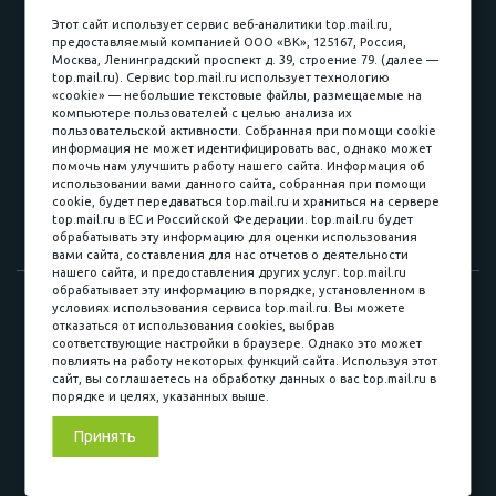
пл. Соляная, 6, стр. 16
Этот сайт использует сервис веб-аналитики top.mail.ru,
предоставляемый компанией ООО «ВК», 125167, Россия,
8 (3822) 60-70-30
Москва, Ленинградский проспект д. 39, строение 79. (далее —
top.mail.ru). Сервис top.mail.ru использует технологию
8 (3822) 50-39-09
«cookie» — небольшие текстовые файлы, размещаемые на
компьютере пользователей с целью анализа их
8 (3822) 22-77-68
пользовательской активности. Собранная при помощи cookie
информация не может идентифицировать вас, однако может
помочь нам улучшить работу нашего сайта. Информация об
использовании вами данного сайта, собранная при помощи
8 (3822) 50-48-50
cookie, будет передаваться top.mail.ru и храниться на сервере
top.mail.ru в ЕС и Российской Федерации. top.mail.ru будет
8 (3822) 65-42-10
обрабатывать эту информацию для оценки использования
вами сайта, составления для нас отчетов о деятельности
нашего сайта, и предоставления других услуг. top.mail.ru
обрабатывает эту информацию в порядке, установленном в
© 2015-2026. Компания «Мебельный куб».
условиях использования сервиса top.mail.ru. Вы можете
отказаться от использования cookies, выбрав
ИП Саворенко Валерий Александрович. Россия, г. Томск, пл.
соответствующие настройки в браузере. Однако это может
Соляная, 6 стр. 16, Цокольный этаж
повлиять на работу некоторых функций сайта. Используя этот
сайт, вы соглашаетесь на обработку данных о вас top.mail.ru в
порядке и целях, указанных выше.
Мы в соц. сетях
Принять
Разработка сайта
«Синект»