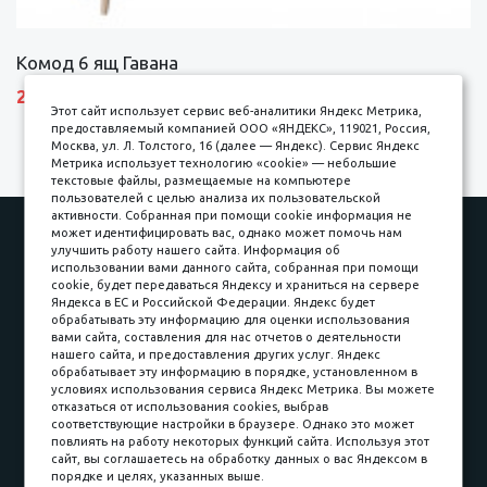
Комод 6 ящ Гавана
27690 р.
Этот сайт использует сервис веб-аналитики Яндекс Метрика,
предоставляемый компанией ООО «ЯНДЕКС», 119021, Россия,
Москва, ул. Л. Толстого, 16 (далее — Яндекс). Сервис Яндекс
Метрика использует технологию «cookie» — небольшие
текстовые файлы, размещаемые на компьютере
пользователей с целью анализа их пользовательской
активности. Собранная при помощи cookie информация не
Наши работы
Оплата
может идентифицировать вас, однако может помочь нам
улучшить работу нашего сайта. Информация об
Доставка и сборка
Гарантии
использовании вами данного сайта, собранная при помощи
cookie, будет передаваться Яндексу и храниться на сервере
Карьера в компании
Контакты
Яндекса в ЕС и Российской Федерации. Яндекс будет
обрабатывать эту информацию для оценки использования
вами сайта, составления для нас отчетов о деятельности
Принимаем к оплате
нашего сайта, и предоставления других услуг. Яндекс
обрабатывает эту информацию в порядке, установленном в
условиях использования сервиса Яндекс Метрика. Вы можете
отказаться от использования cookies, выбрав
соответствующие настройки в браузере. Однако это может
повлиять на работу некоторых функций сайта. Используя этот
Наличные
сайт, вы соглашаетесь на обработку данных о вас Яндексом в
порядке и целях, указанных выше.