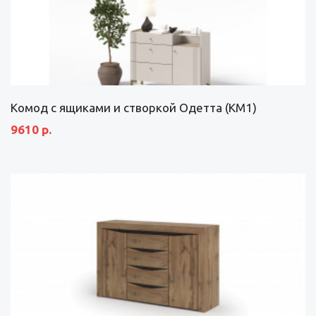
Комод с ящиками и створкой Одетта (КМ1)
9610 р.