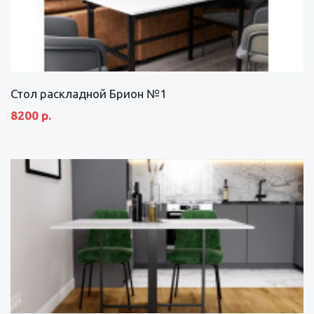
Стол раскладной Брион №1
8200 р.