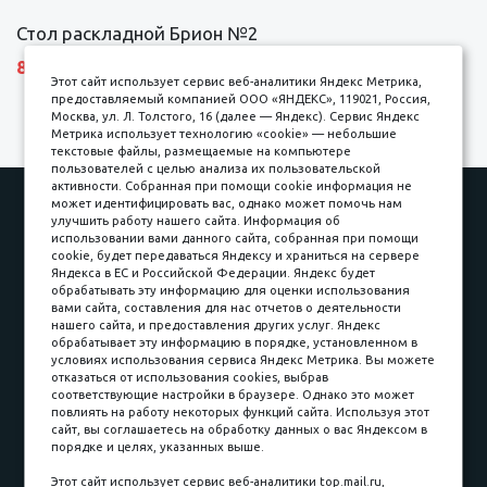
Стол раскладной Брион №2
8690 р.
Этот сайт использует сервис веб-аналитики Яндекс Метрика,
предоставляемый компанией ООО «ЯНДЕКС», 119021, Россия,
Москва, ул. Л. Толстого, 16 (далее — Яндекс). Сервис Яндекс
Метрика использует технологию «cookie» — небольшие
текстовые файлы, размещаемые на компьютере
пользователей с целью анализа их пользовательской
активности. Собранная при помощи cookie информация не
Наши работы
Оплата
может идентифицировать вас, однако может помочь нам
улучшить работу нашего сайта. Информация об
Доставка и сборка
Гарантии
использовании вами данного сайта, собранная при помощи
cookie, будет передаваться Яндексу и храниться на сервере
Карьера в компании
Контакты
Яндекса в ЕС и Российской Федерации. Яндекс будет
обрабатывать эту информацию для оценки использования
вами сайта, составления для нас отчетов о деятельности
Принимаем к оплате
нашего сайта, и предоставления других услуг. Яндекс
обрабатывает эту информацию в порядке, установленном в
условиях использования сервиса Яндекс Метрика. Вы можете
отказаться от использования cookies, выбрав
соответствующие настройки в браузере. Однако это может
повлиять на работу некоторых функций сайта. Используя этот
Наличные
сайт, вы соглашаетесь на обработку данных о вас Яндексом в
порядке и целях, указанных выше.
пл. Соляная, 6, стр. 16
Этот сайт использует сервис веб-аналитики top.mail.ru,