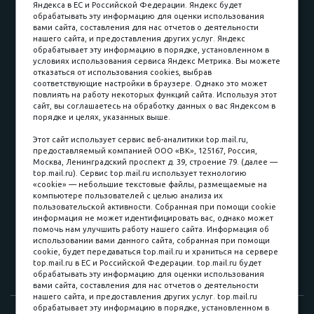
Яндекса в ЕС и Российской Федерации. Яндекс будет
обрабатывать эту информацию для оценки использования
вами сайта, составления для нас отчетов о деятельности
Принимаем к оплате
нашего сайта, и предоставления других услуг. Яндекс
обрабатывает эту информацию в порядке, установленном в
условиях использования сервиса Яндекс Метрика. Вы можете
отказаться от использования cookies, выбрав
соответствующие настройки в браузере. Однако это может
повлиять на работу некоторых функций сайта. Используя этот
Наличные
сайт, вы соглашаетесь на обработку данных о вас Яндексом в
порядке и целях, указанных выше.
пл. Соляная, 6, стр. 16
Этот сайт использует сервис веб-аналитики top.mail.ru,
предоставляемый компанией ООО «ВК», 125167, Россия,
8 (3822) 60-70-30
Москва, Ленинградский проспект д. 39, строение 79. (далее —
top.mail.ru). Сервис top.mail.ru использует технологию
8 (3822) 50-39-09
«cookie» — небольшие текстовые файлы, размещаемые на
компьютере пользователей с целью анализа их
8 (3822) 22-77-68
пользовательской активности. Собранная при помощи cookie
информация не может идентифицировать вас, однако может
помочь нам улучшить работу нашего сайта. Информация об
использовании вами данного сайта, собранная при помощи
8 (3822) 50-48-50
cookie, будет передаваться top.mail.ru и храниться на сервере
top.mail.ru в ЕС и Российской Федерации. top.mail.ru будет
8 (3822) 65-42-10
обрабатывать эту информацию для оценки использования
вами сайта, составления для нас отчетов о деятельности
нашего сайта, и предоставления других услуг. top.mail.ru
обрабатывает эту информацию в порядке, установленном в