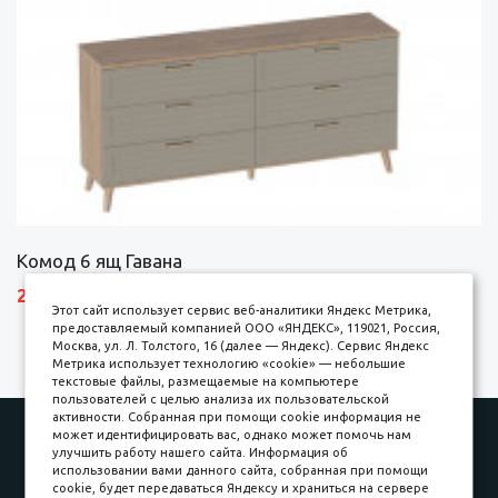
Комод 6 ящ Гавана
27690 р.
Этот сайт использует сервис веб-аналитики Яндекс Метрика,
предоставляемый компанией ООО «ЯНДЕКС», 119021, Россия,
Москва, ул. Л. Толстого, 16 (далее — Яндекс). Сервис Яндекс
Метрика использует технологию «cookie» — небольшие
текстовые файлы, размещаемые на компьютере
пользователей с целью анализа их пользовательской
активности. Собранная при помощи cookie информация не
Наши работы
Оплата
может идентифицировать вас, однако может помочь нам
улучшить работу нашего сайта. Информация об
Доставка и сборка
Гарантии
использовании вами данного сайта, собранная при помощи
cookie, будет передаваться Яндексу и храниться на сервере
Карьера в компании
Контакты