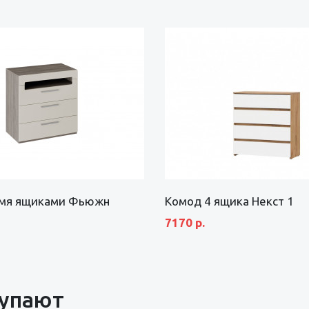
-мя ящиками Фьюжн
Комод 4 ящика Некст 1
7170 р.
купают