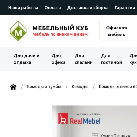
Наши работы
Оплата
Доставка и сборка
Гарантии
МЕБЕЛЬНЫЙ КУБ
Офисная
Мебель по низким ценам
мебель
Для дачи и
Для
Для
Для
Дл
отдыха
офиса
спальни
гостиной
кух
Комоды и тумбы
Комоды
Комоды длиной 60