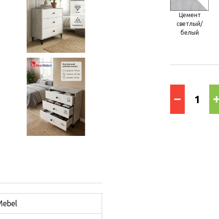
Цемент
светлый/
белый
Mebel