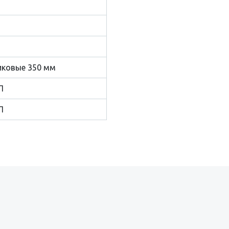
ковые 350 мм
П
П