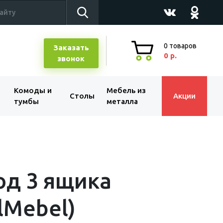
0
товаров
Заказать
0 р.
звонок
Комоды и
Мебель из
Столы
Акции
тумбы
металла
д 3 ящика
lMebel)