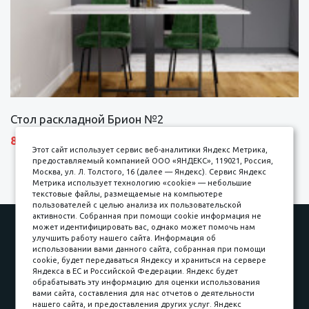
Стол раскладной Брион №2
8690 р.
Этот сайт использует сервис веб-аналитики Яндекс Метрика,
предоставляемый компанией ООО «ЯНДЕКС», 119021, Россия,
Москва, ул. Л. Толстого, 16 (далее — Яндекс). Сервис Яндекс
Метрика использует технологию «cookie» — небольшие
текстовые файлы, размещаемые на компьютере
пользователей с целью анализа их пользовательской
активности. Собранная при помощи cookie информация не
Наши работы
Оплата
может идентифицировать вас, однако может помочь нам
улучшить работу нашего сайта. Информация об
Доставка и сборка
Гарантии
использовании вами данного сайта, собранная при помощи
cookie, будет передаваться Яндексу и храниться на сервере
Карьера в компании
Контакты
Яндекса в ЕС и Российской Федерации. Яндекс будет
обрабатывать эту информацию для оценки использования
вами сайта, составления для нас отчетов о деятельности
Принимаем к оплате
нашего сайта, и предоставления других услуг. Яндекс