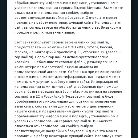
обрабатывает эту информацию в порядке, установленном в
условиях использования сервиса Яндекс Метрика. Вы можете
отказаться от использования cookies, выбрав
соответствующие настройки в браузере. Однако это может
повлиять на работу некоторых функций сайта. Используя этот
Наличные
сайт, вы соглашаетесь на обработку данных о вас Яндексом в
порядке и целях, указанных выше.
пл. Соляная, 6, стр. 16
Этот сайт использует сервис веб-аналитики top.mail.ru,
предоставляемый компанией ООО «ВК», 125167, Россия,
8 (3822) 60-70-30
Москва, Ленинградский проспект д. 39, строение 79. (далее —
top.mail.ru). Сервис top.mail.ru использует технологию
8 (3822) 50-39-09
«cookie» — небольшие текстовые файлы, размещаемые на
компьютере пользователей с целью анализа их
8 (3822) 22-77-68
пользовательской активности. Собранная при помощи cookie
информация не может идентифицировать вас, однако может
помочь нам улучшить работу нашего сайта. Информация об
использовании вами данного сайта, собранная при помощи
8 (3822) 50-48-50
cookie, будет передаваться top.mail.ru и храниться на сервере
top.mail.ru в ЕС и Российской Федерации. top.mail.ru будет
8 (3822) 65-42-10
обрабатывать эту информацию для оценки использования
вами сайта, составления для нас отчетов о деятельности
нашего сайта, и предоставления других услуг. top.mail.ru
обрабатывает эту информацию в порядке, установленном в
© 2015-2026. Компания «Мебельный куб».
условиях использования сервиса top.mail.ru. Вы можете
отказаться от использования cookies, выбрав
ИП Саворенко Валерий Александрович. Россия, г. Томск, пл.
соответствующие настройки в браузере. Однако это может
Соляная, 6 стр. 16, Цокольный этаж
повлиять на работу некоторых функций сайта. Используя этот