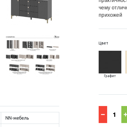
практичнос
чему отлич
прихожей
Цвет
Графит
NN-мебель