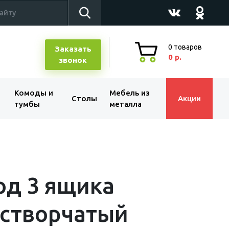
0
товаров
Заказать
0 р.
звонок
Комоды и
Мебель из
Столы
Акции
тумбы
металла
д 3 ящика
хстворчатый