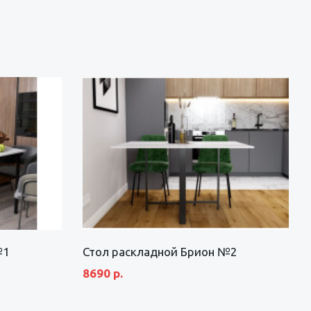
№1
Стол раскладной Брион №2
8690 р.