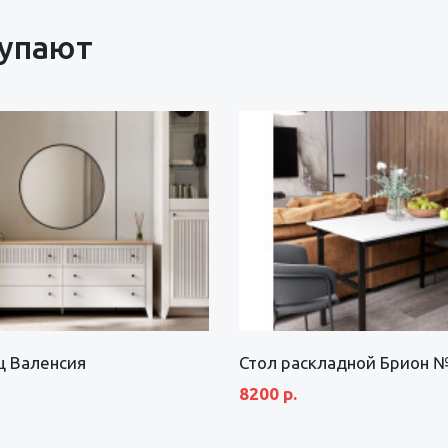
купают
щ Валенсия
Стол раскладной Брион 
8200 р.