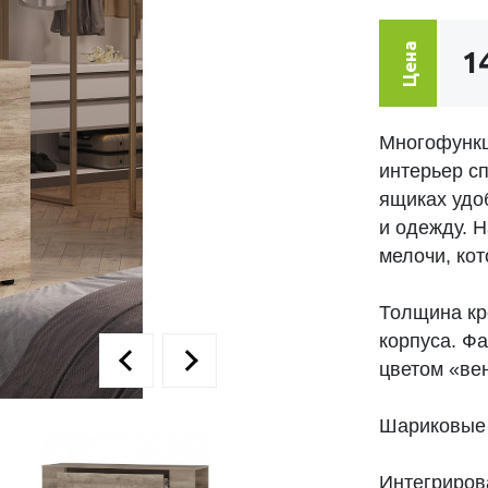
Цена
1
Многофункц
интерьер с
ящиках удо
и одежду. 
мелочи, ко
Толщина кро
корпуса. Ф
цветом «вен
Шариковые
Интегриров