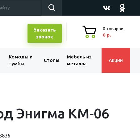
0
товаров
Заказать
0 р.
звонок
Комоды и
Мебель из
Столы
Акции
тумбы
металла
од Энигма КМ-06
8836