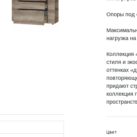
Опоры под 
Максимальна
нагрузка на 
Коллекция 
стиля и эк
оттенках «
повторяюще
придают стр
коллекция 
пространств
Цвет