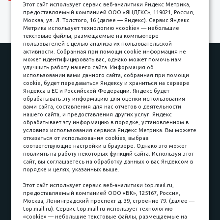
Этот сайт использует сервис веб-аналитики Яндекс Метрика,
предоставляемый компанией ООО «ЯНДЕКС», 119021, Россия,
Москва, ул. Л. Толстого, 16 (далее — Яндекс). Сервис Яндекс
Метрика использует технологию «cookie» — небольшие
текстовые файлы, размещаемые на компьютере
пользователей с целью анализа их пользовательской
активности. Собранная при помощи cookie информация не
Наши работы
Оплата
может идентифицировать вас, однако может помочь нам
улучшить работу нашего сайта. Информация об
Доставка и сборка
Гарантии
использовании вами данного сайта, собранная при помощи
cookie, будет передаваться Яндексу и храниться на сервере
Карьера в компании
Контакты
Яндекса в ЕС и Российской Федерации. Яндекс будет
обрабатывать эту информацию для оценки использования
вами сайта, составления для нас отчетов о деятельности
Принимаем к оплате
нашего сайта, и предоставления других услуг. Яндекс
обрабатывает эту информацию в порядке, установленном в
условиях использования сервиса Яндекс Метрика. Вы можете
отказаться от использования cookies, выбрав
соответствующие настройки в браузере. Однако это может
повлиять на работу некоторых функций сайта. Используя этот
Наличные
сайт, вы соглашаетесь на обработку данных о вас Яндексом в
порядке и целях, указанных выше.
пл. Соляная, 6, стр. 16
Этот сайт использует сервис веб-аналитики top.mail.ru,
предоставляемый компанией ООО «ВК», 125167, Россия,
8 (3822) 60-70-30
Москва, Ленинградский проспект д. 39, строение 79. (далее —
top.mail.ru). Сервис top.mail.ru использует технологию
8 (3822) 50-39-09
«cookie» — небольшие текстовые файлы, размещаемые на