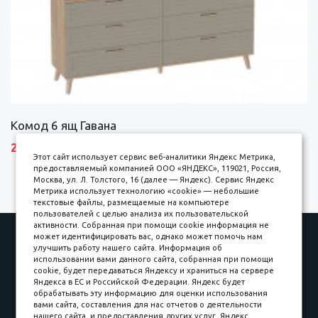
Комод 6 ящ Гавана
27690 р.
Этот сайт использует сервис веб-аналитики Яндекс Метрика,
предоставляемый компанией ООО «ЯНДЕКС», 119021, Россия,
Москва, ул. Л. Толстого, 16 (далее — Яндекс). Сервис Яндекс
Метрика использует технологию «cookie» — небольшие
текстовые файлы, размещаемые на компьютере
пользователей с целью анализа их пользовательской
активности. Собранная при помощи cookie информация не
Наши работы
Оплата
может идентифицировать вас, однако может помочь нам
улучшить работу нашего сайта. Информация об
Доставка и сборка
Гарантии
использовании вами данного сайта, собранная при помощи
cookie, будет передаваться Яндексу и храниться на сервере
Карьера в компании
Контакты
Яндекса в ЕС и Российской Федерации. Яндекс будет
обрабатывать эту информацию для оценки использования
вами сайта, составления для нас отчетов о деятельности
Принимаем к оплате
нашего сайта, и предоставления других услуг. Яндекс