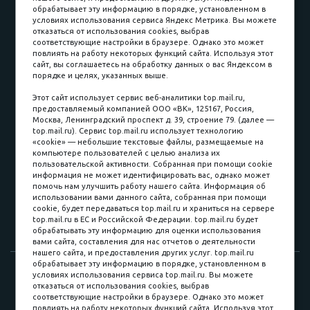
обрабатывает эту информацию в порядке, установленном в
условиях использования сервиса Яндекс Метрика. Вы можете
отказаться от использования cookies, выбрав
соответствующие настройки в браузере. Однако это может
повлиять на работу некоторых функций сайта. Используя этот
Наличные
сайт, вы соглашаетесь на обработку данных о вас Яндексом в
порядке и целях, указанных выше.
пл. Соляная, 6, стр. 16
Этот сайт использует сервис веб-аналитики top.mail.ru,
предоставляемый компанией ООО «ВК», 125167, Россия,
8 (3822) 60-70-30
Москва, Ленинградский проспект д. 39, строение 79. (далее —
top.mail.ru). Сервис top.mail.ru использует технологию
8 (3822) 50-39-09
«cookie» — небольшие текстовые файлы, размещаемые на
компьютере пользователей с целью анализа их
8 (3822) 22-77-68
пользовательской активности. Собранная при помощи cookie
информация не может идентифицировать вас, однако может
помочь нам улучшить работу нашего сайта. Информация об
использовании вами данного сайта, собранная при помощи
8 (3822) 50-48-50
cookie, будет передаваться top.mail.ru и храниться на сервере
top.mail.ru в ЕС и Российской Федерации. top.mail.ru будет
8 (3822) 65-42-10
обрабатывать эту информацию для оценки использования
вами сайта, составления для нас отчетов о деятельности
нашего сайта, и предоставления других услуг. top.mail.ru
обрабатывает эту информацию в порядке, установленном в
© 2015-2026. Компания «Мебельный куб».
условиях использования сервиса top.mail.ru. Вы можете
отказаться от использования cookies, выбрав
ИП Саворенко Валерий Александрович. Россия, г. Томск, пл.
соответствующие настройки в браузере. Однако это может
Соляная, 6 стр. 16, Цокольный этаж
повлиять на работу некоторых функций сайта. Используя этот