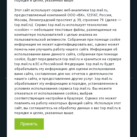
порядке и целях, указанных выше.
пл. Соляная, 6, стр. 16
Этот сайт использует сервис веб-аналитики top.mail.ru,
предоставляемый компанией ООО «ВК», 125167, Россия,
8 (3822) 60-70-30
Москва, Ленинградский проспект д. 39, строение 79. (далее —
top.mail.ru). Сервис top.mail.ru использует технологию
8 (3822) 50-39-09
«cookie» — небольшие текстовые файлы, размещаемые на
компьютере пользователей с целью анализа их
8 (3822) 22-77-68
пользовательской активности. Собранная при помощи cookie
информация не может идентифицировать вас, однако может
помочь нам улучшить работу нашего сайта. Информация об
использовании вами данного сайта, собранная при помощи
8 (3822) 50-48-50
cookie, будет передаваться top.mail.ru и храниться на сервере
top.mail.ru в ЕС и Российской Федерации. top.mail.ru будет
8 (3822) 65-42-10
обрабатывать эту информацию для оценки использования
вами сайта, составления для нас отчетов о деятельности
нашего сайта, и предоставления других услуг. top.mail.ru
обрабатывает эту информацию в порядке, установленном в
© 2015-2026. Компания «Мебельный куб».
условиях использования сервиса top.mail.ru. Вы можете
отказаться от использования cookies, выбрав
ИП Саворенко Валерий Александрович. Россия, г. Томск, пл.
соответствующие настройки в браузере. Однако это может
Соляная, 6 стр. 16, Цокольный этаж
повлиять на работу некоторых функций сайта. Используя этот
сайт, вы соглашаетесь на обработку данных о вас top.mail.ru в
порядке и целях, указанных выше.
Мы в соц. сетях
Принять
Разработка сайта
«Синект»