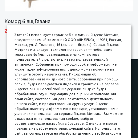
Комод 6 ящ Гавана
27690 р.
Этот сайт использует сервис веб-аналитики Яндекс Метрика,
предоставляемый компанией ООО «ЯНДЕКС», 119021, Россия,
Москва, ул. Л. Толстого, 16 (далее — Яндекс). Сервис Яндекс
Метрика использует технологию «cookie» — небольшие
текстовые файлы, размещаемые на компьютере
пользователей с целью анализа их пользовательской
активности. Собранная при помощи cookie информация не
Наши работы
Оплата
может идентифицировать вас, однако может помочь нам
улучшить работу нашего сайта. Информация об
Доставка и сборка
Гарантии
использовании вами данного сайта, собранная при помощи
cookie, будет передаваться Яндексу и храниться на сервере
Карьера в компании
Контакты
Яндекса в ЕС и Российской Федерации. Яндекс будет
обрабатывать эту информацию для оценки использования
вами сайта, составления для нас отчетов о деятельности
Принимаем к оплате
нашего сайта, и предоставления других услуг. Яндекс
обрабатывает эту информацию в порядке, установленном в
условиях использования сервиса Яндекс Метрика. Вы можете
отказаться от использования cookies, выбрав
соответствующие настройки в браузере. Однако это может
повлиять на работу некоторых функций сайта. Используя этот
Наличные
сайт, вы соглашаетесь на обработку данных о вас Яндексом в