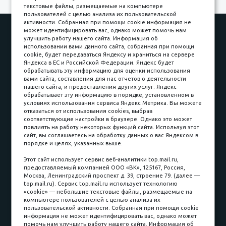
текстовые файлы, размещаемые на компьютере
пользователей с целью анализа их пользовательской
активности. Собранная при помощи cookie информация не
Наши работы
Оплата
может идентифицировать вас, однако может помочь нам
улучшить работу нашего сайта. Информация об
Доставка и сборка
Гарантии
использовании вами данного сайта, собранная при помощи
cookie, будет передаваться Яндексу и храниться на сервере
Карьера в компании
Контакты
Яндекса в ЕС и Российской Федерации. Яндекс будет
обрабатывать эту информацию для оценки использования
вами сайта, составления для нас отчетов о деятельности
Принимаем к оплате
нашего сайта, и предоставления других услуг. Яндекс
обрабатывает эту информацию в порядке, установленном в
условиях использования сервиса Яндекс Метрика. Вы можете
отказаться от использования cookies, выбрав
соответствующие настройки в браузере. Однако это может
повлиять на работу некоторых функций сайта. Используя этот
Наличные
сайт, вы соглашаетесь на обработку данных о вас Яндексом в
порядке и целях, указанных выше.
пл. Соляная, 6, стр. 16
Этот сайт использует сервис веб-аналитики top.mail.ru,
предоставляемый компанией ООО «ВК», 125167, Россия,
8 (3822) 60-70-30
Москва, Ленинградский проспект д. 39, строение 79. (далее —
top.mail.ru). Сервис top.mail.ru использует технологию
8 (3822) 50-39-09
«cookie» — небольшие текстовые файлы, размещаемые на
компьютере пользователей с целью анализа их
8 (3822) 22-77-68
пользовательской активности. Собранная при помощи cookie
информация не может идентифицировать вас, однако может
помочь нам улучшить работу нашего сайта. Информация об